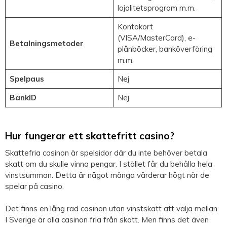
lojalitetsprogram m.m.
Kontokort
(VISA/MasterCard), e-
Betalningsmetoder
plånböcker, banköverföring
m.m.
Spelpaus
Nej
BankID
Nej
Hur fungerar ett skattefritt casino?
Skattefria casinon är spelsidor där du inte behöver betala
skatt om du skulle vinna pengar. I stället får du behålla hela
vinstsumman. Detta är något många värderar högt när de
spelar på casino.
Det finns en lång rad casinon utan vinstskatt att välja mellan.
I Sverige är alla casinon fria från skatt. Men finns det även