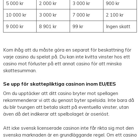
5 000 kr
2 000 kr
3 000 kr
900 kr
10 000 kr
3 000 kr
7 000 kr
2 100 kr
9 000 kr
8 901 kr
99 kr
Ingen skatt
Kom ihåg att du måste göra en separat för beskattning för
varje casino du spelat på. Du kan inte kvitta vinster hos ett
casino mot förluster på ett annat casino för att minska
skattesumman.
Se upp för skattepliktiga casinon inom EU/EES
Om du upptäcker att ditt casino bryter mot spellagen
rekommenderar vi att du genast byter spelsida. Inte bara då
du blir tvungen att betala skatt på eventuella vinster, utan
även då det indikerar att spelbolaget är oseriöst.
Att icke svensk licenserade casinon inte får rikta sig mot den
svenska marknaden är en grundläggande regel. Om ett casino