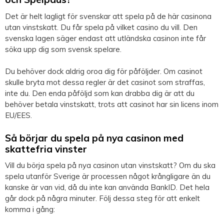
Det är helt lagligt för svenskar att spela på de här casinona
utan vinstskatt. Du får spela på vilket casino du vill. Den
svenska lagen säger endast att utländska casinon inte får
söka upp dig som svensk spelare.
Du behöver dock aldrig oroa dig för påföljder. Om casinot
skulle bryta mot dessa regler är det casinot som straffas,
inte du. Den enda påföljd som kan drabba dig är att du
behöver betala vinstskatt, trots att casinot har sin licens inom
EU/EES.
Så börjar du spela på nya casinon med
skattefria vinster
Vill du börja spela på nya casinon utan vinstskatt? Om du ska
spela utanför Sverige är processen något krångligare än du
kanske är van vid, då du inte kan använda BankID. Det hela
går dock på några minuter. Följ dessa steg för att enkelt
komma i gång: