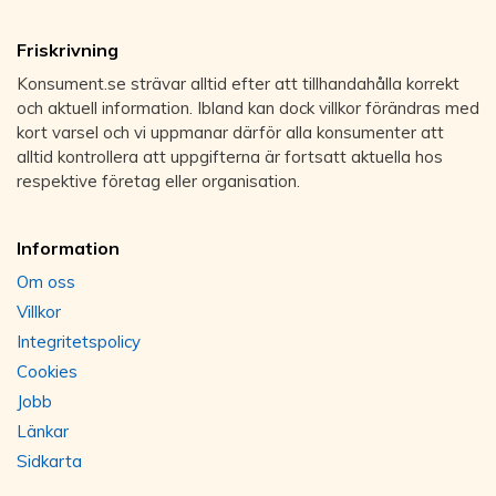
Friskrivning
Konsument.se strävar alltid efter att tillhandahålla korrekt
och aktuell information. Ibland kan dock villkor förändras med
kort varsel och vi uppmanar därför alla konsumenter att
alltid kontrollera att uppgifterna är fortsatt aktuella hos
respektive företag eller organisation.
Information
Om oss
Villkor
Integritetspolicy
Cookies
Jobb
Länkar
Sidkarta