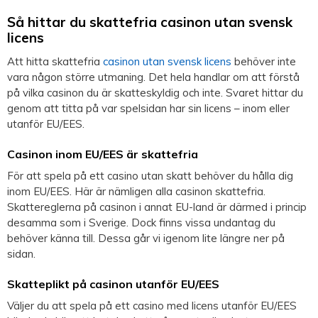
Så hittar du skattefria casinon utan svensk
licens
Att hitta skattefria
casinon utan svensk licens
behöver inte
vara någon större utmaning. Det hela handlar om att förstå
på vilka casinon du är skatteskyldig och inte. Svaret hittar du
genom att titta på var spelsidan har sin licens – inom eller
utanför EU/EES.
Casinon inom EU/EES är skattefria
För att spela på ett casino utan skatt behöver du hålla dig
inom EU/EES. Här är nämligen alla casinon skattefria.
Skattereglerna på casinon i annat EU-land är därmed i princip
desamma som i Sverige. Dock finns vissa undantag du
behöver känna till. Dessa går vi igenom lite längre ner på
sidan.
Skatteplikt på casinon utanför EU/EES
Väljer du att spela på ett casino med licens utanför EU/EES