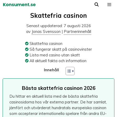
Hoppa
till
Meny
innehåll
Skattefria casinon
Senast uppdaterad: 7 augusti 2026
av
Jonas Svensson
|
Partnerinnehåll
Skattefria casinon
Så fungerar skatt på casinovinster
Lista med casino utan skatt
All aktuell fakta och information
Innehåll
Bästa skattefria casinon 2026
Du hittar en aktuell lista med de bästa skattefria
casinosidorna hos vår externa partner. De har samlat,
jämfört och utvärderat hundratals europeiska casinon
som accepterar internationella spelare från andra EU-