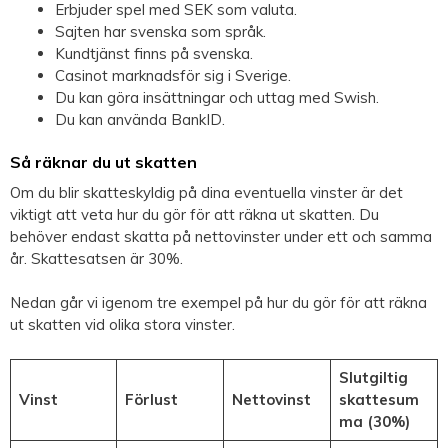
Erbjuder spel med SEK som valuta.
Sajten har svenska som språk.
Kundtjänst finns på svenska.
Casinot marknadsför sig i Sverige.
Du kan göra insättningar och uttag med Swish.
Du kan använda BankID.
Så räknar du ut skatten
Om du blir skatteskyldig på dina eventuella vinster är det
viktigt att veta hur du gör för att räkna ut skatten. Du
behöver endast skatta på nettovinster under ett och samma
år. Skattesatsen är 30%.
Nedan går vi igenom tre exempel på hur du gör för att räkna
ut skatten vid olika stora vinster.
Slutgiltig
Vinst
Förlust
Nettovinst
skattesum
ma (30%)