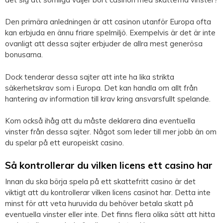
Den primära anledningen är att casinon utanför Europa ofta
kan erbjuda en ännu friare spelmiljö. Exempelvis är det är inte
ovanligt att dessa sajter erbjuder de allra mest generösa
bonusarna.
Dock tenderar dessa sajter att inte ha lika strikta
säkerhetskrav som i Europa. Det kan handla om allt från
hantering av information till krav kring ansvarsfullt spelande.
Kom också ihåg att du måste deklarera dina eventuella
vinster från dessa sajter. Något som leder till mer jobb än om
du spelar på ett europeiskt casino.
Så kontrollerar du vilken licens ett casino har
Innan du ska börja spela på ett skattefritt casino är det
viktigt att du kontrollerar vilken licens casinot har. Detta inte
minst för att veta huruvida du behöver betala skatt på
eventuella vinster eller inte. Det finns flera olika sätt att hitta