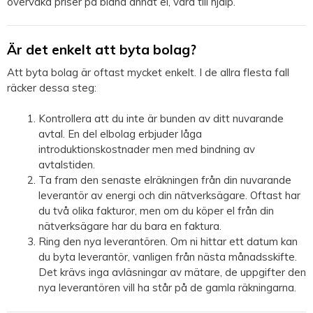
övervaka priser på bland annat el, vara till hjälp.
Är det enkelt att byta bolag?
Att byta bolag är oftast mycket enkelt. I de allra flesta fall
räcker dessa steg:
Kontrollera att du inte är bunden av ditt nuvarande
avtal. En del elbolag erbjuder låga
introduktionskostnader men med bindning av
avtalstiden.
Ta fram den senaste elräkningen från din nuvarande
leverantör av energi och din nätverksägare. Oftast har
du två olika fakturor, men om du köper el från din
nätverksägare har du bara en faktura.
Ring den nya leverantören. Om ni hittar ett datum kan
du byta leverantör, vanligen från nästa månadsskifte.
Det krävs inga avläsningar av mätare, de uppgifter den
nya leverantören vill ha står på de gamla räkningarna.