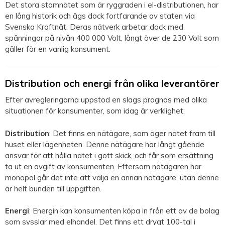
Det stora stamnätet som är ryggraden i el-distributionen, har
en lång historik och ägs dock fortfarande av staten via
Svenska Kraftnät. Deras nätverk arbetar dock med
spänningar på nivån 400 000 Volt, långt över de 230 Volt som
gäller för en vanlig konsument.
Distribution och energi från olika leverantörer
Efter avregleringarna uppstod en slags prognos med olika
situationen för konsumenter, som idag är verklighet:
Distribution
: Det finns en nätägare, som äger nätet fram till
huset eller lägenheten. Denne nätägare har långt gående
ansvar för att hålla nätet i gott skick, och får som ersättning
ta ut en avgift av konsumenten. Eftersom nätägaren har
monopol går det inte att välja en annan nätägare, utan denne
är helt bunden till uppgiften.
Energi
: Energin kan konsumenten köpa in från ett av de bolag
som sysslar med elhandel. Det finns ett drygt 100-tal i