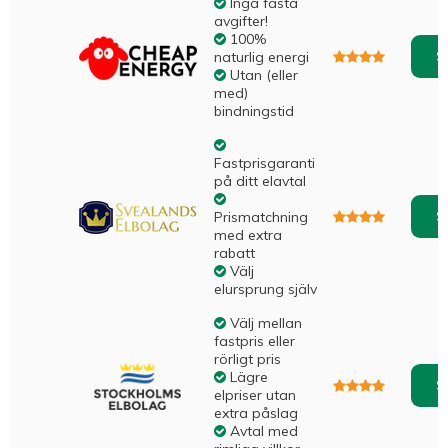
Inga fasta
avgifter!
100%
S
naturlig energi
Utan (eller
med)
bindningstid
Fastprisgaranti
på ditt elavtal
S
Prismatchning
med extra
rabatt
Välj
elursprung själv
Välj mellan
fastpris eller
rörligt pris
Lägre
S
elpriser utan
extra påslag
Avtal med