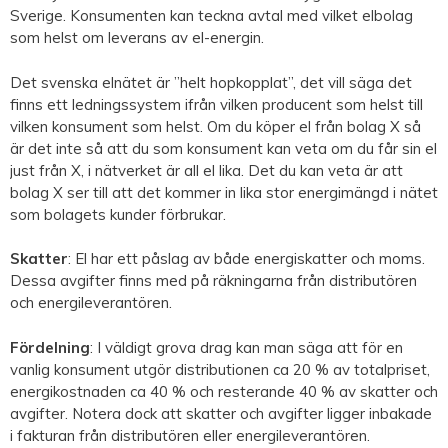
Sverige. Konsumenten kan teckna avtal med vilket elbolag
som helst om leverans av el-energin.
Det svenska elnätet är ”helt hopkopplat”, det vill säga det
finns ett ledningssystem ifrån vilken producent som helst till
vilken konsument som helst. Om du köper el från bolag X så
är det inte så att du som konsument kan veta om du får sin el
just från X, i nätverket är all el lika. Det du kan veta är att
bolag X ser till att det kommer in lika stor energimängd i nätet
som bolagets kunder förbrukar.
Skatter
: El har ett påslag av både energiskatter och moms.
Dessa avgifter finns med på räkningarna från distributören
och energileverantören.
Fördelning
: I väldigt grova drag kan man säga att för en
vanlig konsument utgör distributionen ca 20 % av totalpriset,
energikostnaden ca 40 % och resterande 40 % av skatter och
avgifter. Notera dock att skatter och avgifter ligger inbakade
i fakturan från distributören eller energileverantören.