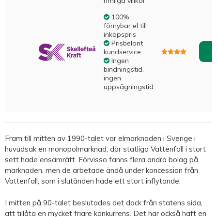
rimliga villkor
100%
förnybar el till
inköpspris
Prisbelönt
S
kundservice
Ingen
bindningstid,
ingen
uppsägningstid
Fram till mitten av 1990-talet var elmarknaden i Sverige i
huvudsak en monopolmarknad, där statliga Vattenfall i stort
sett hade ensamrätt. Förvisso fanns flera andra bolag på
marknaden, men de arbetade ändå under koncession från
Vattenfall, som i slutänden hade ett stort inflytande.
I mitten på 90-talet beslutades det dock från statens sida,
att tillåta en mycket friare konkurrens. Det har också haft en