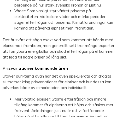
beroende på hur stark svenska kronan är just nu.
Väder: Som vanligt styr vädret priserna på
elektriciteten. Vid kallare väder och mörka perioder
stiger efterfrågan och priserna. Klimatförändringar kan
komma att påverka elpriset mer i framtiden.
Det är svårt att säga exakt vad som kommer att hända med
elpriserna i framtiden, men generellt sett tror många experter
att förnybara energikällor och ökad efterfrågan på el kommer
att leda till högre priser på lång sikt.
Prisvariationer kommande åren
Utöver punkterna ovan har det även spekulerats och dragits
slutsatser kring prisvariationer för elpriser och hur dessa kan
påverkas både av elmarknaden och individuellt.
Mer volatila elpriser: Större efterfrågan och mindre
tillgång kommer få elpriserna att höjas och sänkas mer
frekvent. Anledningen just nu är att vi fortfarande
håller på att ställa om till förnybar energi. Framåt är