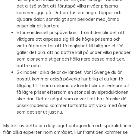
det alltså svårt att förutspå vilka nivåer priserna
kommer ligga på. Det pratas om högre toppar och
djupare dalar, samtidigt som perioder med jämna
priser blir allt kortare.
Större indiviuell prispåverkan: I framtiden blir det allt
viktigare att anpassa sig till de högre priserna och
vidta åtgärder för att få möjlighet till billigare el. Då
gäller det bl.a. att ha bättre koll på under vilka perioder
som elpriserna stiger och hålla nere dessa med t.ex.
bättre avtal.
Skillnader i olika delar av landet: Var i Sverige du är
bosatt kommer också påverka hur billig el du kan få
tillgång till. I norra delarna av landet blir det enklare att
få lägre priser eftersom en stor del av elproduktionen
sker där. Det är något som är värt att ha i åtanke då
prisskillnaderna kommer fortsätta att växa med åren
som det ser ut just nu.
Mycket av detta är i dagsläget antaganden och spekulationer
från olika experter inom området. Hur framtiden kommer se