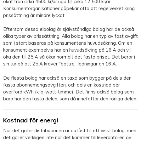
ökat från cirka 4500 kr/år upp till cirka 12 500 kr/år.
Konsumentorganisationer påpekar ofta att regelverket kring
prissättning är mindre lyckat.
Eftersom dessa elbolag är självständiga bolag har de också
olika typer av prissättning. Alla bolag har en typ av fast avgift
som i stort baseras på konsumentens huvudsäkring. Om en
konsument exempelvis har en huvudsäkring på 16 A och vill
öka den till 25 A så ökar normalt det fasta priset. Det beror i
sin tur på att 25 A kräver ”bättre” ledningar än 16 A.
De flesta bolag har också en taxa som bygger på dels den
fasta abonnemangsavgiften, och dels en kostnad per
överförd kWh (kilo-watt-timme). Det finns också bolag som
bara har den fasta delen, som då innefattar den rörliga delen.
Kostnad för energi
När det gäller distributionen är du låst till ett visst bolag, men
det gäller verkligen inte när det kommer till leverantören av