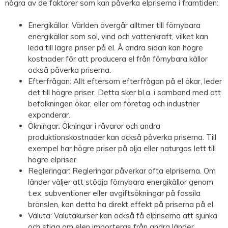
några av de faktorer som kan påverka elpriserna i framtiden:
Energikällor: Världen övergår alltmer till förnybara
energikällor som sol, vind och vattenkraft, vilket kan
leda till lägre priser på el. Å andra sidan kan högre
kostnader för att producera el från förnybara källor
också påverka priserna.
Efterfrågan: Allt eftersom efterfrågan på el ökar, leder
det till högre priser. Detta sker bl.a. i samband med att
befolkningen ökar, eller om företag och industrier
expanderar.
Ökningar: Ökningar i råvaror och andra
produktionskostnader kan också påverka priserna. Till
exempel har högre priser på olja eller naturgas lett till
högre elpriser.
Regleringar: Regleringar påverkar ofta elpriserna. Om
länder väljer att stödja förnybara energikällor genom
t.ex. subventioner eller avgiftsökningar på fossila
bränslen, kan detta ha direkt effekt på priserna på el.
Valuta: Valutakurser kan också få elpriserna att sjunka
och stiga om elen importeras från andra länder,