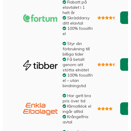
Rabatt på
elavtalet i 1
helt år
S
Skräddarsy
ditt elavtal
100% fossilfri
el
Styr din
förbrukning till
billiga tider
Få betalt
S
genom att
stötta elnätet
100% fossilfri
el – utan
bindningstid
Har gett bra
pris över tid
Klimatklok el
S
ingår alltid
Krångelfria
avtal