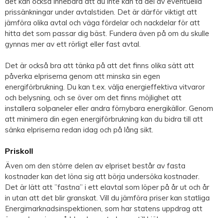
det kan också innebära att du inte kan ta del av eventuella
prissänkningar under avtalstiden. Det är därför viktigt att
jämföra olika avtal och väga fördelar och nackdelar för att
hitta det som passar dig bäst. Fundera även på om du skulle
gynnas mer av ett rörligt eller fast avtal.
Det är också bra att tänka på att det finns olika sätt att
påverka elpriserna genom att minska sin egen
energiförbrukning. Du kan t.ex. välja energieffektiva vitvaror
och belysning, och se över om det finns möjlighet att
installera solpaneler eller andra förnybara energikällor. Genom
att minimera din egen energiförbrukning kan du bidra till att
sänka elpriserna redan idag och på lång sikt.
Priskoll
Även om den större delen av elpriset består av fasta
kostnader kan det löna sig att börja undersöka kostnader.
Det är lätt att ”fastna” i ett elavtal som löper på år ut och år
in utan att det blir granskat. Vill du jämföra priser kan statliga
Energimarknadsinspektionen, som har statens uppdrag att