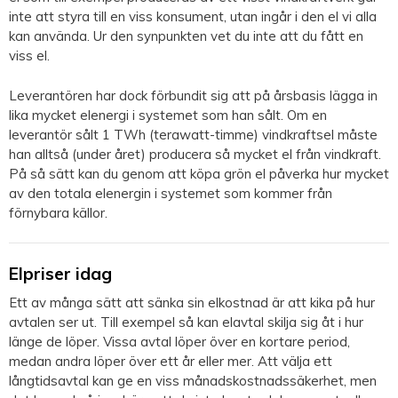
inte att styra till en viss konsument, utan ingår i den el vi alla
kan använda. Ur den synpunkten vet du inte att du fått en
viss el.
Leverantören har dock förbundit sig att på årsbasis lägga in
lika mycket elenergi i systemet som han sålt. Om en
leverantör sålt 1 TWh (terawatt-timme) vindkraftsel måste
han alltså (under året) producera så mycket el från vindkraft.
På så sätt kan du genom att köpa grön el påverka hur mycket
av den totala elenergin i systemet som kommer från
förnybara källor.
Elpriser idag
Ett av många sätt att sänka sin elkostnad är att kika på hur
avtalen ser ut. Till exempel så kan elavtal skilja sig åt i hur
länge de löper. Vissa avtal löper över en kortare period,
medan andra löper över ett år eller mer. Att välja ett
långtidsavtal kan ge en viss månadskostnadssäkerhet, men