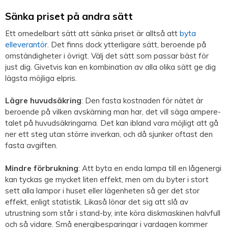
Sänka priset på andra sätt
Ett omedelbart sätt att sänka priset är alltså att
byta
elleverantör
. Det finns dock ytterligare sätt, beroende på
omständigheter i övrigt. Välj det sätt som passar bäst för
just dig. Givetvis kan en kombination av alla olika sätt ge dig
lägsta möjliga elpris.
Lägre huvudsäkring
: Den fasta kostnaden för nätet är
beroende på vilken avskärning man har, det vill säga ampere-
talet på huvudsäkringarna. Det kan ibland vara möjligt att gå
ner ett steg utan större inverkan, och då sjunker oftast den
fasta avgiften.
Mindre förbrukning
: Att byta en enda lampa till en lågenergi
kan tyckas ge mycket liten effekt, men om du byter i stort
sett alla lampor i huset eller lägenheten så ger det stor
effekt, enligt statistik. Likaså lönar det sig att slå av
utrustning som står i stand-by, inte köra diskmaskinen halvfull
och så vidare. Små energibesparingar i vardagen kommer