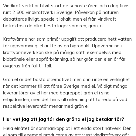
Vindkraftverk har blivit stort de senaste åren, och i dag finns
runt 2 500 vindkraftverk i Sverige. Påverkan på naturen
debatteras livligt, speciellt lokalt, men el från vindkraft
betraktas i de allra flesta läger som ren, grön, el.
Kraftvärme har som primär uppgift att producera hett vatten
för uppvärmning, el är lite av en biprodukt. Uppvärmning i
kraftvärmeverk kan ske på många sätt, exempelvis med
biobränsle eller sopförbränning, så hur grön den elen är får
avgöras från fall till fall.
Grön el är det bästa alternativet men ännu inte en verklighet
när det kommer till att förse Sverige med el. Väldigt många
leverantörer av el har med begreppet grön el i sina
erbjudanden, men det finns all anledning att ta reda på vad
respektive leverantör menar med grön el.
Hur vet jag att jag får den gröna el jag betalar för?
Hela elnätet är sammankopplat i ett enda stort nätverk. Den
el som till exempel produceras av ett visst vindkraftverk går