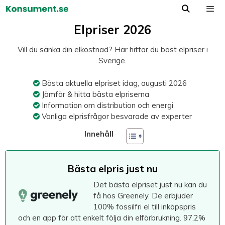
Hoppa
till
Meny
innehåll
Elpriser 2026
Vill du sänka din elkostnad? Här hittar du bäst elpriser i
Sverige.
Bästa aktuella elpriset idag, augusti 2026
Jämför & hitta bästa elpriserna
Information om distribution och energi
Vanliga elprisfrågor besvarade av experter
Innehåll
Bästa elpris just nu
Det bästa elpriset just nu kan du
få hos Greenely. De erbjuder
100% fossilfri el till inköpspris
och en app för att enkelt följa din elförbrukning. 97,2%