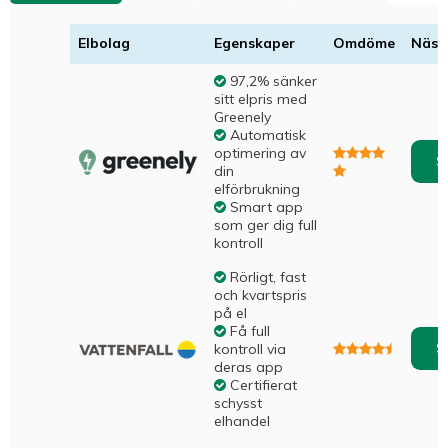
Elbolag
Egenskaper
Omdöme
Nästa
97,2% sänker
sitt elpris med
Greenely
Automatisk
optimering av
S
din
elförbrukning
Smart app
som ger dig full
kontroll
Rörligt, fast
och kvartspris
på el
Få full
S
kontroll via
deras app
Certifierat
schysst
elhandel