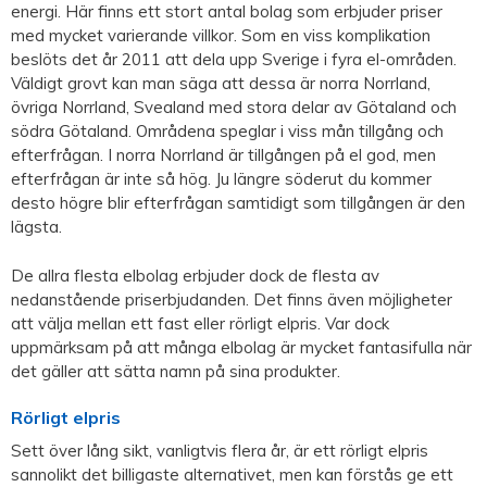
energi. Här finns ett stort antal bolag som erbjuder priser
med mycket varierande villkor. Som en viss komplikation
beslöts det år 2011 att dela upp Sverige i fyra el-områden.
Väldigt grovt kan man säga att dessa är norra Norrland,
övriga Norrland, Svealand med stora delar av Götaland och
södra Götaland. Områdena speglar i viss mån tillgång och
efterfrågan. I norra Norrland är tillgången på el god, men
efterfrågan är inte så hög. Ju längre söderut du kommer
desto högre blir efterfrågan samtidigt som tillgången är den
lägsta.
De allra flesta elbolag erbjuder dock de flesta av
nedanstående priserbjudanden. Det finns även möjligheter
att välja mellan ett fast eller rörligt elpris. Var dock
uppmärksam på att många elbolag är mycket fantasifulla när
det gäller att sätta namn på sina produkter.
Rörligt elpris
Sett över lång sikt, vanligtvis flera år, är ett rörligt elpris
sannolikt det billigaste alternativet, men kan förstås ge ett