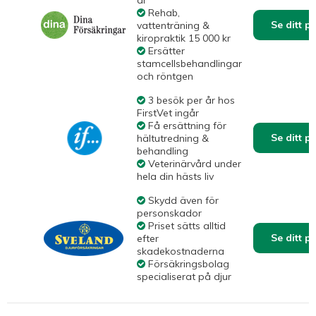
Rehab,
Se ditt p
vattenträning &
kiropraktik 15 000 kr
Ersätter
stamcellsbehandlingar
och röntgen
3 besök per år hos
FirstVet ingår
Få ersättning för
Se ditt p
hältutredning &
behandling
Veterinärvård under
hela din hästs liv
Skydd även för
personskador
Priset sätts alltid
Se ditt p
efter
skadekostnaderna
Försäkringsbolag
specialiserat på djur