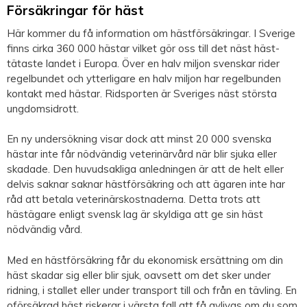
Försäkringar för häst
Här kommer du få information om hästförsäkringar. I Sverige
finns cirka 360 000 hästar vilket gör oss till det näst häst-
tätaste landet i Europa. Över en halv miljon svenskar rider
regelbundet och ytterligare en halv miljon har regelbunden
kontakt med hästar. Ridsporten är Sveriges näst största
ungdomsidrott.
En ny undersökning visar dock att minst 20 000 svenska
hästar inte får nödvändig veterinärvård när blir sjuka eller
skadade. Den huvudsakliga anledningen är att de helt eller
delvis saknar saknar hästförsäkring och att ägaren inte har
råd att betala veterinärskostnaderna. Detta trots att
hästägare enligt svensk lag är skyldiga att ge sin häst
nödvändig vård.
Med en hästförsäkring får du ekonomisk ersättning om din
häst skadar sig eller blir sjuk, oavsett om det sker under
ridning, i stallet eller under transport till och från en tävling. En
oförsäkrad häst riskerar i värsta fall att få avlivas om du som