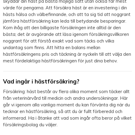
skyddar din häst på bästa möjliga sätt utan också får mest
värde för pengarna. Att försäkra häst är en investering i din
hästs hälsa och välbefinnande, och att ta sig tid att noggrant
jämföra hästförsäkring kan leda till betydande besparingar.
Kom ihåg att den billigaste försäkringen inte alltid är den
bästa; det är avgörande att läsa igenom försäkringsvillkoren
noggrant för att förstå exakt vad som täcks och vilka
undantag som finns. Att hitta en balans mellan
hästförsäkringens pris och täckning är nyckeln till att välja den
mest fördelaktiga hästförsäkringen för just dina behov.
Vad ingår i hästförsäkring?
Försäkring: häst består av flera olika moment som täcker allt
från veterinärvård till medicin och andra undersökningar. Här
går vi igenom alla vanliga moment du kan förvänta dig när du
tecknar en hästförsäkring, så att du är fullt förberedd och
informerad. Ha i åtanke att vad som ingår ofta beror på vilket
försäkringsbolag du väljer.