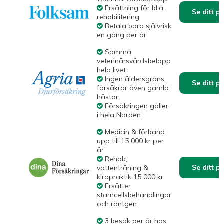
Ersättning för bl.a.
Se ditt p
rehabilitering
Betala bara självrisk
en gång per år
Samma
veterinärsvårdsbelopp
hela livet
Ingen åldersgräns,
Se ditt p
försäkrar även gamla
hästar
Försäkringen gäller
i hela Norden
Medicin & förband
upp till 15 000 kr per
år
Rehab,
Se ditt p
vattenträning &
kiropraktik 15 000 kr
Ersätter
stamcellsbehandlingar
och röntgen
3 besök per år hos