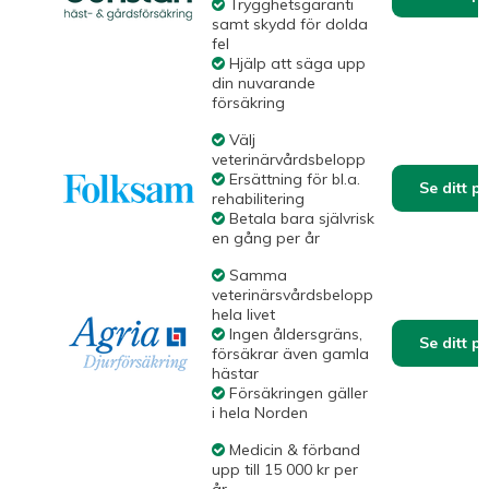
Trygghetsgaranti
samt skydd för dolda
fel
Hjälp att säga upp
din nuvarande
försäkring
Välj
veterinärvårdsbelopp
Ersättning för bl.a.
Se ditt p
rehabilitering
Betala bara självrisk
en gång per år
Samma
veterinärsvårdsbelopp
hela livet
Ingen åldersgräns,
Se ditt p
försäkrar även gamla
hästar
Försäkringen gäller
i hela Norden
Medicin & förband
upp till 15 000 kr per
år