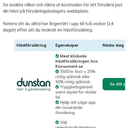
Se exakta villkor och räkna ut kostnaden för att försäkra just
din häst på försäkringsbolagets webbplats.
Notera att du alltid har ångerrätt i upp till två veckor (14
dagar) efter att du tecknat en hästförsäkring.
Hästförsäkring
Egenskaper
Nästa steg
Mest klickade
hästförsäkringen hos
Konsument.se
3500 kr fast + 25%
rörlig självrisk eller
50% rörlig självrisk
Se ditt p
Trygghetsgaranti
samt skydd för dolda
fel
Hjälp att säga upp
din nuvarande
försäkring
Välj
veterinärvårdsbelopp