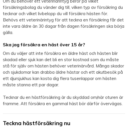
Om du behöver ett veterinärintyg beror på vilket
försäkringsbolag du vänder dig till, vilken typ av försäkring du
tecknar och vilket livbelopp du vill försäkra hästen för.
Behövs ett veterinärintyg för att teckna en försäkring får det
inte vara äldre än 30 dagar från dagen försäkringen ska börja
gälla.
Ska jag försäkra en häst över 15 år?
Om du väljer att inte försäkra en äldre häst och hästen blir
skadad eller sjuk kan det bli en stor kostnad som du måste
stå för själv om hästen behöver veterinärvård. Många skador
och sjukdomar kan drabba äldre hästar och ett akutbesök på
ett djursjukhus kan kosta dig flera tusenlappar om hästen
måste stanna ett par dagar.
Tecknar du en hästförsäkring är du skyddad om/när oturen är
framme. Att försäkra en gammal häst bör därför övervägas.
Teckna hästförsäkring nu