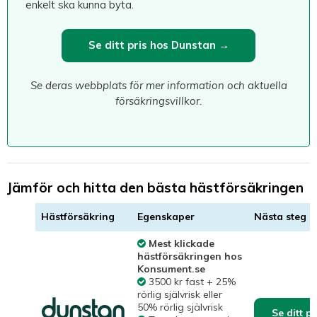
enkelt ska kunna byta.
Se ditt pris hos Dunstan →
Se deras webbplats för mer information och aktuella
försäkringsvillkor.
Jämför och hitta den bästa hästförsäkringen
Hästförsäkring
Egenskaper
Nästa steg
Mest klickade
hästförsäkringen hos
Konsument.se
3500 kr fast + 25%
rörlig självrisk eller
50% rörlig självrisk
Se ditt p