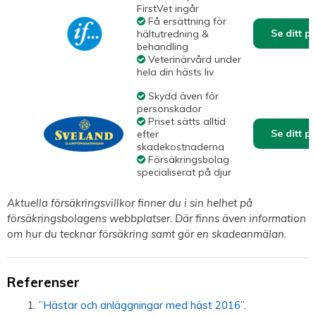
FirstVet ingår
Få ersättning för
Se ditt p
hältutredning &
behandling
Veterinärvård under
hela din hästs liv
Skydd även för
personskador
Priset sätts alltid
Se ditt p
efter
skadekostnaderna
Försäkringsbolag
specialiserat på djur
Aktuella försäkringsvillkor finner du i sin helhet på
försäkringsbolagens webbplatser. Där finns även information
om hur du tecknar försäkring samt gör en skadeanmälan.
Referenser
”
Hästar och anläggningar med häst 2016
”.