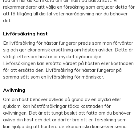
råd om hur du kan sköta om din häst på bästa sätt. Vi
rekommenderar att välja en försäkring som erbjuder detta för
att få tillgång till digital veterinärrådgivning när du behöver
det.
Livförsäkring häst
En livförsäkring för hästar fungerar precis som man förväntar
sig och ger ekonomisk ersättning om hästen avlider. Detta är
viktigt eftersom hästar är mycket dyrbara djur.
Livförsäkringen kan ersätta värdet på hästen eller kostnaden
för att ersätta den. Livförsäkring för hästar fungerar på
samma sätt som en livförsäkring för människor.
Avlivning
Om din häst behöver avlivas på grund av en olycka eller
sjukdom, kan hästförsäkringar täcka kostnaden för
avlivningen. Det är ett tungt beslut att fatta om du behöver
avliva din häst och det är därför bra att en försäkring som
kan hjälpa dig att hantera de ekonomiska konsekvenserna.