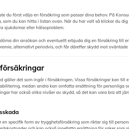
ste du först välja en försäkring som passar dina behov. På Kons
 som du kan hitta i listan ovan. När du har valt så klickar du dig
la sjukdomar eller hälsoproblem.
öma din ansökan och eventuellt erbjuda dig en försäkring till e
remie, alternativt periodvis, och får därefter skydd mot oväntad
sförsäkringar
d gäller det som ingår i försäkringen. Vissa försäkringar kan till 
bilitering, medan andra kan omfatta ersättning för personliga o
gar har också olika nivåer av skydd, så det kan vara bra att jämfö
tsskada
 en specifik form av trygghetsförsäkring som riktar sig till pers
årdskostnader och kan också innefatta ersättning för saker som s