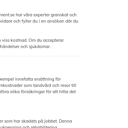
ument.se har våra experter granskat och
 vidare och fyller du i en ansökan där du
n viss kostnad. Om du accepterar
e händelser och sjukdomar.
exempel innefatta ersättning för
mkostnader som tandvård och resor till
ra olika försäkringar för att hitta det
oner som har skadats på jobbet. Denna
jukpenning och rehabilitering.