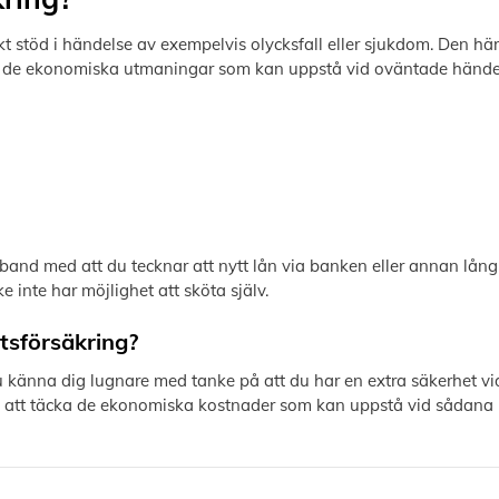
t stöd i händelse av exempelvis olycksfall eller sjukdom. Den här
ra de ekonomiska utmaningar som kan uppstå vid oväntade händel
band med att du tecknar att nytt lån via banken eller annan långi
 inte har möjlighet att sköta själv.
tsförsäkring?
känna dig lugnare med tanke på att du har en extra säkerhet vid
g att täcka de ekonomiska kostnader som kan uppstå vid sådana h