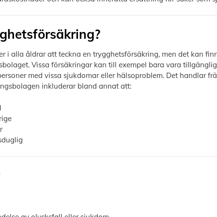
gghetsförsäkring?
ner i alla åldrar att teckna en trygghetsförsäkring, men det kan f
olaget. Vissa försäkringar kan till exempel bara vara tillgänglig
ersoner med vissa sjukdomar eller hälsoproblem. Det handlar fr
ingsbolagen inkluderar bland annat att:
l
rige
r
sduglig
ndelse av olycksfall eller sjukdom