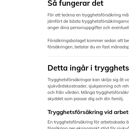
Så fungerar det
För att teckna en trygghetsförsäkring må
jämfört de bästa trygghetsförsäkringarna,
anger dina personuppgifter och eventuel
Försäkringsbolaget kommer sedan att bed
försäkringen, betalar du en fast månadsp
Detta ingår i trygghet
Trygghetsförsäkringar kan skilja sig åt va
sjukvårdskostnader, sjukpenning och reha
och från vården. Många trygghetsförsäkrin
skyddet som passar dig och din familj.
Trygghetsförsäkring vid arbe
En trygghetsförsäkring för arbetsskada är
försäkring ger ekonomiskt stöd för sjukv