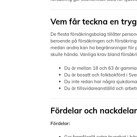
Vem får teckna en try
De flesta försäkringsbolag tillåter perso
beroende på försäkringen och försäkringsb
medan andra kan ha begränsningar för p
skulle hända. Vanliga krav bland försäkr
Du är mellan 18 och 63 år gamma
Du är bosatt och folkbokförd i Sve
Du inte redan har några sjukdoma
Du är tillsvidareanställd och arbet
Fördelar och nackdelar
Fördelar:
Ger framförallt extra trygghet i hä