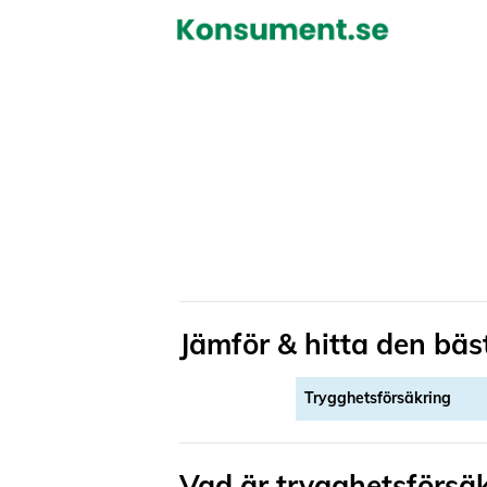
Hoppa
till
innehåll
Jämför & hitta den bä
Trygghetsförsäkring
Vad är trygghetsförsä