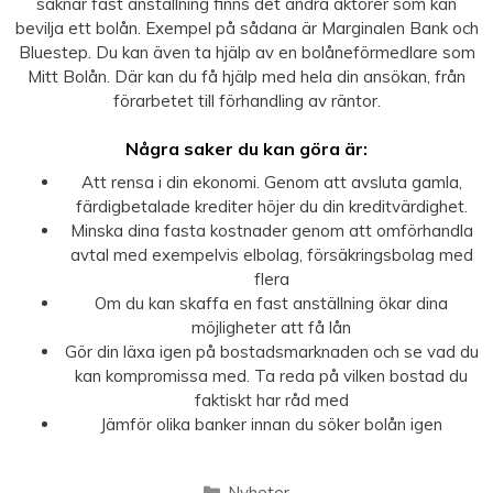
saknar fast anställning finns det andra aktörer som kan
bevilja ett bolån. Exempel på sådana är Marginalen Bank och
Bluestep. Du kan även ta hjälp av en bolåneförmedlare som
Mitt Bolån. Där kan du få hjälp med hela din ansökan, från
förarbetet till förhandling av räntor.
Några saker du kan göra är:
Att rensa i din ekonomi. Genom att avsluta gamla,
färdigbetalade krediter höjer du din kreditvärdighet.
Minska dina fasta kostnader genom att omförhandla
avtal med exempelvis elbolag, försäkringsbolag med
flera
Om du kan skaffa en fast anställning ökar dina
möjligheter att få lån
Gör din läxa igen på bostadsmarknaden och se vad du
kan kompromissa med. Ta reda på vilken bostad du
faktiskt har råd med
Jämför olika banker innan du söker bolån igen
Kategorier
Nyheter