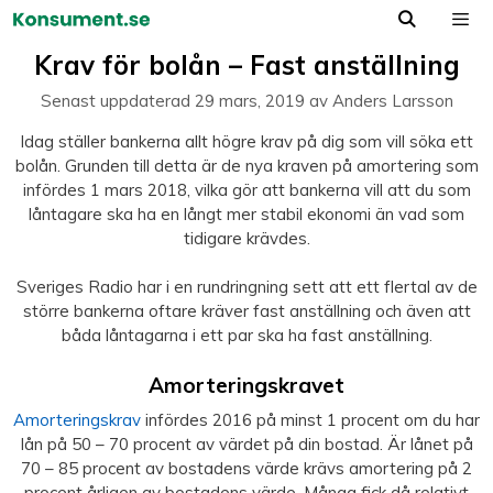
Hoppa
till
Meny
Krav för bolån – Fast anställning
innehåll
Senast uppdaterad
29 mars, 2019
av
Anders Larsson
Idag ställer bankerna allt högre krav på dig som vill söka ett
bolån. Grunden till detta är de nya kraven på amortering som
infördes 1 mars 2018, vilka gör att bankerna vill att du som
låntagare ska ha en långt mer stabil ekonomi än vad som
tidigare krävdes.
Sveriges Radio har i en rundringning sett att ett flertal av de
större bankerna oftare kräver fast anställning och även att
båda låntagarna i ett par ska ha fast anställning.
Amorteringskravet
Amorteringskrav
infördes 2016 på minst 1 procent om du har
lån på 50 – 70 procent av värdet på din bostad. Är lånet på
70 – 85 procent av bostadens värde krävs amortering på 2
procent årligen av bostadens värde. Många fick då relativt