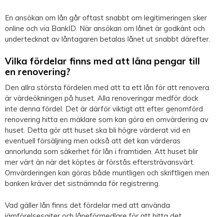
En ansökan om lån går oftast snabbt om legitimeringen sker
online och via BankID. När ansökan om lånet är godkänt och
undertecknat av låntagaren betalas lånet ut snabbt därefter.
Vilka fördelar finns med att låna pengar till
en renovering?
Den allra största fördelen med att ta ett lån för att renovera
är värdeökningen på huset. Alla renoveringar medför dock
inte denna fördel. Det är därför viktigt att efter genomförd
renovering hitta en mäklare som kan göra en omvärdering av
huset. Detta gör att huset ska bli högre värderat vid en
eventuell försäljning men också att det kan värderas
annorlunda som säkerhet för lån i framtiden. Att huset blir
mer värt än när det köptes är förstås eftersträvansvärt.
Omvärderingen kan göras både muntligen och skriftligen men
banken kräver det sistnämnda för registrering.
Vad gäller lån finns det fördelar med att använda
jämförelsesajter och låneförmedlare för att hitta det