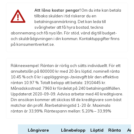
Att låna kostar pengar!
Om du inte kan betala
tillbaka skulden i tid riskerar du en
betalningsanmärkning. Det kan leda till
svårigheter att få hyra bostad, teckna
abonnemang och få nya lån. För stöd, vänd dig till budget-
och skuldrådgivningen i din kommun. Kontaktuppgifter finns
på konsumentverket.se.
Räkneexempel: Räntan är rörlig och sätts individuellt. För ett
annuitetslån på 800000 kr med 20 års löptid, nominell ränta
10.45 % och 0 kr i uppläggnings-/aviavgift blir den effektiva
räntan 10.97 %. Totalt belopp att betala: 1910445 kr.
Månadskostnad: 7960 kr fördelat på 240 betalningstillfällen.
Uppdaterat 2020-09-09. Advisa arbetar med 40 kreditgivare.
Din ansökan kommer att skickas till de kreditgivare som bäst
matchar din profil. Återbetalningstid 1-20 år. Maximala
räntan är 33,99%. Räntespann mellan: 5,20% – 33,99%
Långivare
Lånebelopp
Löptid
Ränta
An