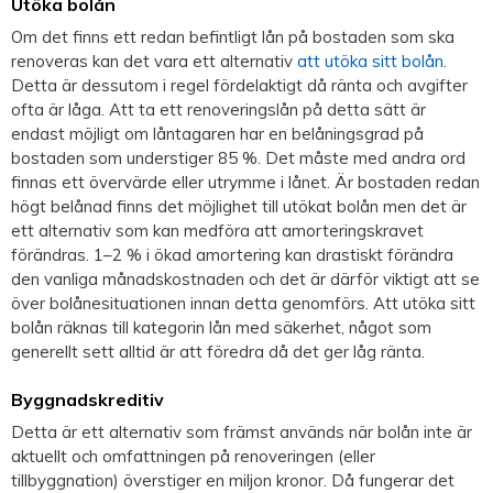
Utöka bolån
Om det finns ett redan befintligt lån på bostaden som ska
renoveras kan det vara ett alternativ
att utöka sitt bolån
.
Detta är dessutom i regel fördelaktigt då ränta och avgifter
ofta är låga. Att ta ett renoveringslån på detta sätt är
endast möjligt om låntagaren har en belåningsgrad på
bostaden som understiger 85 %. Det måste med andra ord
finnas ett övervärde eller utrymme i lånet. Är bostaden redan
högt belånad finns det möjlighet till utökat bolån men det är
ett alternativ som kan medföra att amorteringskravet
förändras. 1–2 % i ökad amortering kan drastiskt förändra
den vanliga månadskostnaden och det är därför viktigt att se
över bolånesituationen innan detta genomförs. Att utöka sitt
bolån räknas till kategorin lån med säkerhet, något som
generellt sett alltid är att föredra då det ger låg ränta.
Byggnadskreditiv
Detta är ett alternativ som främst används när bolån inte är
aktuellt och omfattningen på renoveringen (eller
tillbyggnation) överstiger en miljon kronor. Då fungerar det