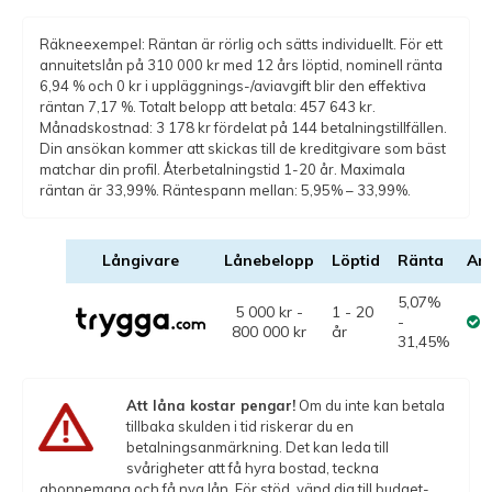
Räkneexempel: Räntan är rörlig och sätts individuellt. För ett
annuitetslån på 310 000 kr med 12 års löptid, nominell ränta
6,94 % och 0 kr i uppläggnings-/aviavgift blir den effektiva
räntan 7,17 %. Totalt belopp att betala: 457 643 kr.
Månadskostnad: 3 178 kr fördelat på 144 betalningstillfällen.
Din ansökan kommer att skickas till de kreditgivare som bäst
matchar din profil. Återbetalningstid 1-20 år. Maximala
räntan är 33,99%. Räntespann mellan: 5,95% – 33,99%.
Långivare
Lånebelopp
Löptid
Ränta
An
5,07%
5 000 kr -
1 - 20
-
800 000 kr
år
31,45%
Att låna kostar pengar!
Om du inte kan betala
tillbaka skulden i tid riskerar du en
betalningsanmärkning. Det kan leda till
svårigheter att få hyra bostad, teckna
abonnemang och få nya lån. För stöd, vänd dig till budget-