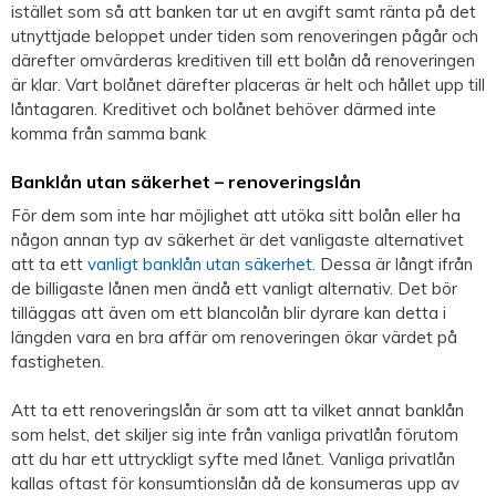
istället som så att banken tar ut en avgift samt ränta på det
utnyttjade beloppet under tiden som renoveringen pågår och
därefter omvärderas kreditiven till ett bolån då renoveringen
är klar. Vart bolånet därefter placeras är helt och hållet upp till
låntagaren. Kreditivet och bolånet behöver därmed inte
komma från samma bank
Banklån utan säkerhet – renoveringslån
För dem som inte har möjlighet att utöka sitt bolån eller ha
någon annan typ av säkerhet är det vanligaste alternativet
att ta ett
vanligt banklån utan säkerhet
. Dessa är långt ifrån
de billigaste lånen men ändå ett vanligt alternativ. Det bör
tilläggas att även om ett blancolån blir dyrare kan detta i
längden vara en bra affär om renoveringen ökar värdet på
fastigheten.
Att ta ett renoveringslån är som att ta vilket annat banklån
som helst, det skiljer sig inte från vanliga privatlån förutom
att du har ett uttryckligt syfte med lånet. Vanliga privatlån
kallas oftast för konsumtionslån då de konsumeras upp av