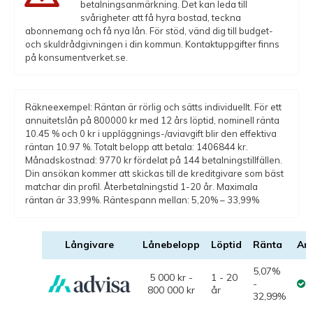
betalningsanmärkning. Det kan leda till
svårigheter att få hyra bostad, teckna
abonnemang och få nya lån. För stöd, vänd dig till budget-
och skuldrådgivningen i din kommun. Kontaktuppgifter finns
på konsumentverket.se.
Räkneexempel: Räntan är rörlig och sätts individuellt. För ett
annuitetslån på 800000 kr med 12 års löptid, nominell ränta
10.45 % och 0 kr i uppläggnings-/aviavgift blir den effektiva
räntan 10.97 %. Totalt belopp att betala: 1406844 kr.
Månadskostnad: 9770 kr fördelat på 144 betalningstillfällen.
Din ansökan kommer att skickas till de kreditgivare som bäst
matchar din profil. Återbetalningstid 1-20 år. Maximala
räntan är 33,99%. Räntespann mellan: 5,20% – 33,99%
Långivare
Lånebelopp
Löptid
Ränta
An
5,07%
5 000 kr -
1 - 20
-
800 000 kr
år
32,99%