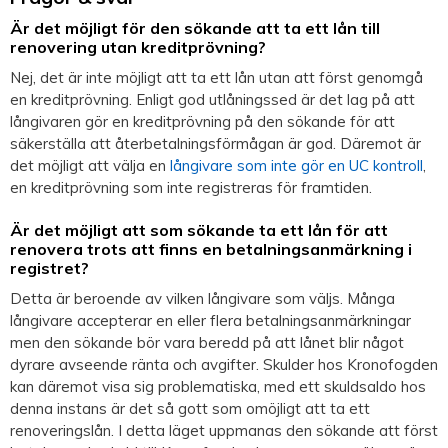
Är det möjligt för den sökande att ta ett lån till
renovering utan kreditprövning?
Nej, det är inte möjligt att ta ett lån utan att först genomgå
en kreditprövning. Enligt god utlåningssed är det lag på att
långivaren gör en kreditprövning på den sökande för att
säkerställa att återbetalningsförmågan är god. Däremot är
det möjligt att välja en
långivare som inte gör en UC kontroll
,
en kreditprövning som inte registreras för framtiden.
Är det möjligt att som sökande ta ett lån för att
renovera trots att finns en betalningsanmärkning i
registret?
Detta är beroende av vilken långivare som väljs. Många
långivare accepterar en eller flera betalningsanmärkningar
men den sökande bör vara beredd på att lånet blir något
dyrare avseende ränta och avgifter. Skulder hos Kronofogden
kan däremot visa sig problematiska, med ett skuldsaldo hos
denna instans är det så gott som omöjligt att ta ett
renoveringslån. I detta läget uppmanas den sökande att först