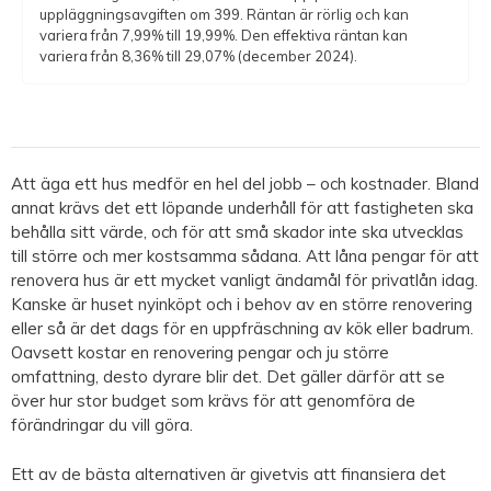
uppläggningsavgiften om 399. Räntan är rörlig och kan
variera från 7,99% till 19,99%. Den effektiva räntan kan
variera från 8,36% till 29,07% (december 2024).
Att äga ett hus medför en hel del jobb – och kostnader. Bland
annat krävs det ett löpande underhåll för att fastigheten ska
behålla sitt värde, och för att små skador inte ska utvecklas
till större och mer kostsamma sådana. Att låna pengar för att
renovera hus är ett mycket vanligt ändamål för privatlån idag.
Kanske är huset nyinköpt och i behov av en större renovering
eller så är det dags för en uppfräschning av kök eller badrum.
Oavsett kostar en renovering pengar och ju större
omfattning, desto dyrare blir det. Det gäller därför att se
över hur stor budget som krävs för att genomföra de
förändringar du vill göra.
Ett av de bästa alternativen är givetvis att finansiera det