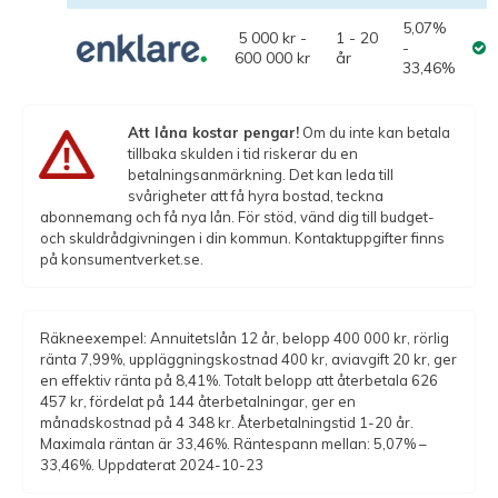
5,07%
5 000 kr -
1 - 20
-
600 000 kr
år
33,46%
Att låna kostar pengar!
Om du inte kan betala
tillbaka skulden i tid riskerar du en
betalningsanmärkning. Det kan leda till
svårigheter att få hyra bostad, teckna
abonnemang och få nya lån. För stöd, vänd dig till budget-
och skuldrådgivningen i din kommun. Kontaktuppgifter finns
på konsumentverket.se.
Räkneexempel: Annuitetslån 12 år, belopp 400 000 kr, rörlig
ränta 7,99%, uppläggningskostnad 400 kr, aviavgift 20 kr, ger
en effektiv ränta på 8,41%. Totalt belopp att återbetala 626
457 kr, fördelat på 144 återbetalningar, ger en
månadskostnad på 4 348 kr. Återbetalningstid 1-20 år.
Maximala räntan är 33,46%. Räntespann mellan: 5,07% –
33,46%. Uppdaterat 2024-10-23