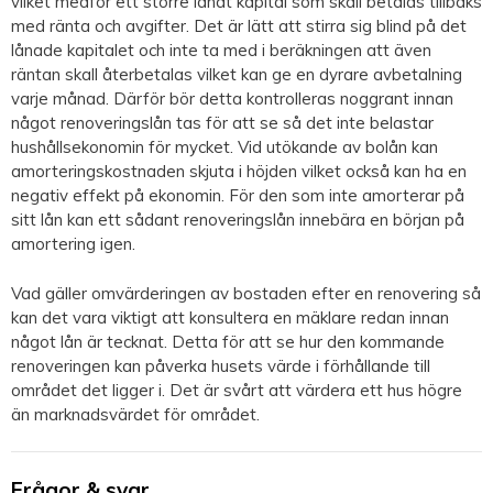
vilket medför ett större lånat kapital som skall betalas tillbaks
med ränta och avgifter. Det är lätt att stirra sig blind på det
lånade kapitalet och inte ta med i beräkningen att även
räntan skall återbetalas vilket kan ge en dyrare avbetalning
varje månad. Därför bör detta kontrolleras noggrant innan
något renoveringslån tas för att se så det inte belastar
hushållsekonomin för mycket. Vid utökande av bolån kan
amorteringskostnaden skjuta i höjden vilket också kan ha en
negativ effekt på ekonomin. För den som inte amorterar på
sitt lån kan ett sådant renoveringslån innebära en början på
amortering igen.
Vad gäller omvärderingen av bostaden efter en renovering så
kan det vara viktigt att konsultera en mäklare redan innan
något lån är tecknat. Detta för att se hur den kommande
renoveringen kan påverka husets värde i förhållande till
området det ligger i. Det är svårt att värdera ett hus högre
än marknadsvärdet för området.
Frågor & svar