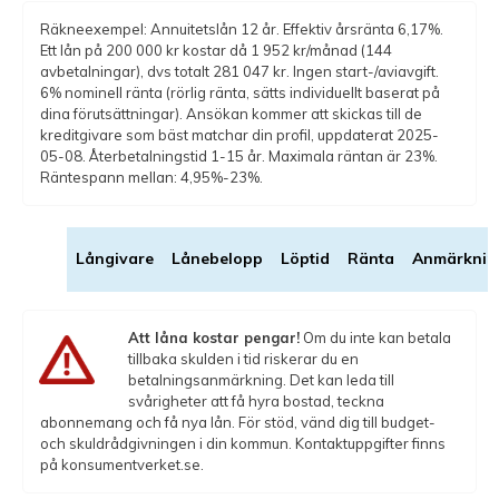
Räkneexempel: Annuitetslån 12 år. Effektiv årsränta 6,17%.
Ett lån på 200 000 kr kostar då 1 952 kr/månad (144
avbetalningar), dvs totalt 281 047 kr. Ingen start-/aviavgift.
6% nominell ränta (rörlig ränta, sätts individuellt baserat på
dina förutsättningar). Ansökan kommer att skickas till de
kreditgivare som bäst matchar din profil, uppdaterat 2025-
05-08. Återbetalningstid 1-15 år. Maximala räntan är 23%.
Räntespann mellan: 4,95%-23%.
Långivare
Lånebelopp
Löptid
Ränta
Anmärknin
Att låna kostar pengar!
Om du inte kan betala
tillbaka skulden i tid riskerar du en
betalningsanmärkning. Det kan leda till
svårigheter att få hyra bostad, teckna
abonnemang och få nya lån. För stöd, vänd dig till budget-
och skuldrådgivningen i din kommun. Kontaktuppgifter finns
på konsumentverket.se.