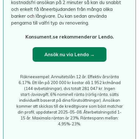
kostnadsfri ansökan på 2 minuter så kan du snabbt
och enkelt få låneerbjudanden från många olika
banker och långivare. Du kan sedan använda
pengarna till valfri typ av renovering.
Konsument.se rekommenderar Lendo.
Ansök nu via Lendo →
Räkneexempel: Annuitetslån 12 år. Effektiv årsränta
6,17%. Ett lån på 200 000 kr kostar då 1 952 kr/månad
(144 avbetalningar), dvs totalt 281 047 kr. Ingen
start-/aviavgift. 6% nominell ränta (rörlig ränta, sätts
individuellt baserat på dina förutsättningar). Ansökan
kommer att skickas till de kreditgivare som bäst matchar
din profil, uppdaterat 2025-05-08. Återbetalningstid 1-
15 år. Maximala räntan är 23%. Räntespann mellan:
4,95%-23%.