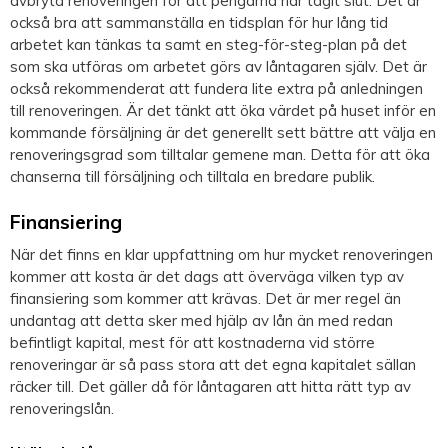
avbryta renoveringen för att pengarna har tagit slut. Det är
också bra att sammanställa en tidsplan för hur lång tid
arbetet kan tänkas ta samt en steg-för-steg-plan på det
som ska utföras om arbetet görs av låntagaren själv. Det är
också rekommenderat att fundera lite extra på anledningen
till renoveringen. Är det tänkt att öka värdet på huset inför en
kommande försäljning är det generellt sett bättre att välja en
renoveringsgrad som tilltalar gemene man. Detta för att öka
chanserna till försäljning och tilltala en bredare publik.
Finansiering
När det finns en klar uppfattning om hur mycket renoveringen
kommer att kosta är det dags att överväga vilken typ av
finansiering som kommer att krävas. Det är mer regel än
undantag att detta sker med hjälp av lån än med redan
befintligt kapital, mest för att kostnaderna vid större
renoveringar är så pass stora att det egna kapitalet sällan
räcker till. Det gäller då för låntagaren att hitta rätt typ av
renoveringslån.