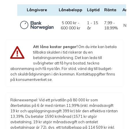
Långivare
Lånebelopp
Löptid
Ränta
An
5 000 kr -
1 - 15
7,99 -
Ne
600 000 kr
år
18,99%
Att låna kostar pengar!
Om du inte kan betala
tillbaka skulden i tid riskerar du en
betalningsanmärkning. Det kan leda till
svårigheter att få hyra bostad, teckna
abonnemang och få nya lån. För stöd, vänd dig till budget-
och skuldrådgivningen i din kommun. Kontaktuppgifter finns
på konsumentverket.se.
Räkneexempel: Vid ett privatlån på 80 000 kr som
återbetalas på 6 år med räntan 11,99% (inkl. månadsavgift
19 kr och uppläggningsavgift 399 kr) blir den effektiva räntan
13,39%. Du betalar 1590 kr/månad (1571 kr utgör
avbetalning, 19 kr utgör månadsavgift och antalet
avbetalningar är 72), dvs. ett totalbelopp på 114 509 kr inkl.