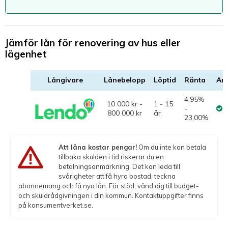
Jämför lån för renovering av hus eller
lägenhet
Långivare
Lånebelopp
Löptid
Ränta
An
4,95%
10 000 kr -
1 - 15
-
800 000 kr
år
23,00%
Att låna kostar pengar!
Om du inte kan betala
tillbaka skulden i tid riskerar du en
betalningsanmärkning. Det kan leda till
svårigheter att få hyra bostad, teckna
abonnemang och få nya lån. För stöd, vänd dig till budget-
och skuldrådgivningen i din kommun. Kontaktuppgifter finns
på konsumentverket.se.