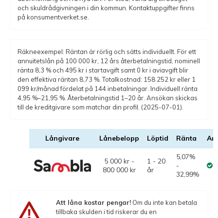
och skuldrådgivningen i din kommun. Kontaktuppgifter finns
på konsumentverket.se.
Räkneexempel: Räntan är rörlig och sätts individuellt. För ett
annuitetslån på 100 000 kr, 12 års återbetalningstid, nominell
ränta 8,3 % och 495 kr i startavgift samt 0 kr i aviavgift blir
den effektiva räntan 8,73 %. Totalkostnad: 158 252 kr eller 1
099 kr/månad fördelat på 144 inbetalningar. Individuell ränta
4,95 %–21,95 %. Återbetalningstid 1–20 år. Ansökan skickas
till de kreditgivare som matchar din profil. (2025-07-01).
Långivare
Lånebelopp
Löptid
Ränta
An
5,07%
5 000 kr -
1 - 20
-
800 000 kr
år
32,99%
Att låna kostar pengar!
Om du inte kan betala
tillbaka skulden i tid riskerar du en