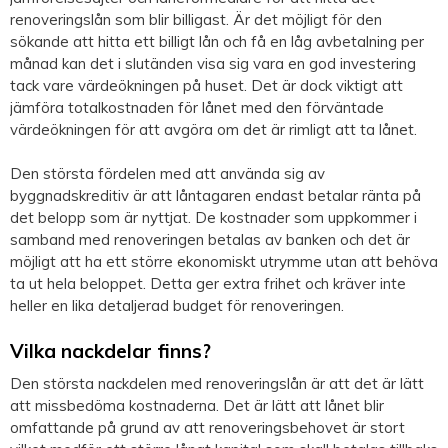
renoveringslån som blir billigast. Är det möjligt för den
sökande att hitta ett billigt lån och få en låg avbetalning per
månad kan det i slutänden visa sig vara en god investering
tack vare värdeökningen på huset. Det är dock viktigt att
jämföra totalkostnaden för lånet med den förväntade
värdeökningen för att avgöra om det är rimligt att ta lånet.
Den största fördelen med att använda sig av
byggnadskreditiv är att låntagaren endast betalar ränta på
det belopp som är nyttjat. De kostnader som uppkommer i
samband med renoveringen betalas av banken och det är
möjligt att ha ett större ekonomiskt utrymme utan att behöva
ta ut hela beloppet. Detta ger extra frihet och kräver inte
heller en lika detaljerad budget för renoveringen.
Vilka nackdelar finns?
Den största nackdelen med renoveringslån är att det är lätt
att missbedöma kostnaderna. Det är lätt att lånet blir
omfattande på grund av att renoveringsbehovet är stort