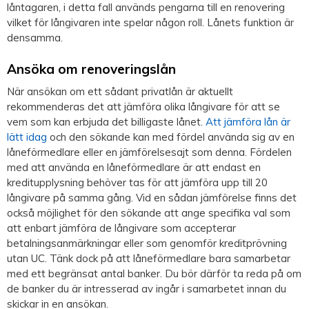
låntagaren, i detta fall används pengarna till en renovering
vilket för långivaren inte spelar någon roll. Lånets funktion är
densamma.
Ansöka om renoveringslån
När ansökan om ett sådant privatlån är aktuellt
rekommenderas det att jämföra olika långivare för att se
vem som kan erbjuda det billigaste lånet.
Att jämföra lån är
lätt idag
och den sökande kan med fördel använda sig av en
låneförmedlare eller en jämförelsesajt som denna. Fördelen
med att använda en låneförmedlare är att endast en
kreditupplysning behöver tas för att jämföra upp till 20
långivare på samma gång. Vid en sådan jämförelse finns det
också möjlighet för den sökande att ange specifika val som
att enbart jämföra de långivare som accepterar
betalningsanmärkningar eller som genomför kreditprövning
utan UC. Tänk dock på att låneförmedlare bara samarbetar
med ett begränsat antal banker. Du bör därför ta reda på om
de banker du är intresserad av ingår i samarbetet innan du
skickar in en ansökan.