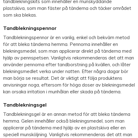
tandblekningskits som innehåller en munskyddande
plastskiva, som man fäster på tänderna och täcker området
som ska blekas.
Tandblekningspennor
Tandblekningspennor är en vanlig, enkel och bekväm metod
för att bleka tänderna hemma. Pennorna innehåller en
blekningsmedel, som man applicerar direkt på tänderna med
hjälp av pennspetsen. Vanligtvis rekommenderas det att man
använder pennorna efter tandborstning på kvällen, och låter
blekningsmedlet verka under natten. Efter några dagar bör
man börja se resultat. Det är viktigt att följa produktens
anvisningar noga, eftersom för höga doser av blekningsmedel
kan orsaka irritation i munhålan eller skada på tänderna.
Tandblekningsgel
Tandblekningsgel är en annan metod för att bleka tänderna
hemma. Gelen innehåller också blekningsmedel, som man
applicerar på tänderna med hjälp av en plastskiva eller en
speciell munsköljning. Vanligtvis rekommenderas det att man