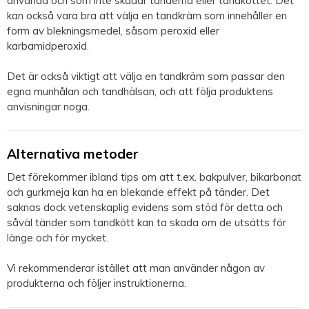
använda och som inte skadar tänderna eller tandköttet. Det
kan också vara bra att välja en tandkräm som innehåller en
form av blekningsmedel, såsom peroxid eller
karbamidperoxid.
Det är också viktigt att välja en tandkräm som passar den
egna munhålan och tandhälsan, och att följa produktens
anvisningar noga.
Alternativa metoder
Det förekommer ibland tips om att t.ex. bakpulver, bikarbonat
och gurkmeja kan ha en blekande effekt på tänder. Det
saknas dock vetenskaplig evidens som stöd för detta och
såväl tänder som tandkött kan ta skada om de utsätts för
länge och för mycket.
Vi rekommenderar istället att man använder någon av
produkterna och följer instruktionerna.