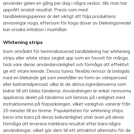
använder gelen en gång per dag i några veckor, tills man har
uppnått önskat resultat. Precis som med
tandblekningspennor är det viktigt att följa produktens
anvisningar noga, eftersom för höga doser av blekningsmedel
kan orsaka irritation i munhålan.
Whitening strips
Inom området för hemmabaserad tandblekning har whitening
strips eller white strips seglat upp som en favorit för många,
tack vare deras användarvänlighet och förmåga att effektivt
ge ett vitare leende. Dessa tunna, flexibla remsor är belagda
med en blekande gel som innehåller en form av väteperoxid
eller karbamidperoxid, vilka är de aktiva ingredienserna som
bidrar till att bleka tänderna. Användningen är enkel: remsorna
appliceras direkt på tänderna och lämnas på i enlighet med
instruktionerna på förpackningen, vilket vanligtvis varierar från
20 minuter till en timme. Populariteten för whitening strips
beror inte bara på deras bekvämlighet utan även på deras
förmåga att leverera märkbara resultat efter bara några
användningar, vilket gör dem till ett attraktivt alternativ för de