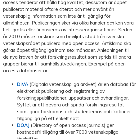
access tenderar att hålla hög kvalitet, dessutom är öppet
publicerat material oftare citerat och mer använt än
vetenskaplig information som inte är tillgänglig för
allmänheten. Publiceringen sker via olika kanaler och kan vara
helt gratis eller finansieras av intresseorganisationer. Sedan
år 2010 måste forskare som beviljats stöd från svenska
vetenskapsrådet publicera med open access. Artiklarna ska
göras öppet tillgängliga inom sex månader. Anledningen till
de nya kraven är att forskningsresultat som sprids till andra
grupper bidrar till samhällsutvecklingen. Exempel på open
access databaser är:
DiVA
(Digitala vetenskapliga arkivet) är en databas för
elektronisk publicering och registrering av
forskningspublikationer, uppsatser och avhandlingar.
Syftet är att bevara och sprida forskningsresultat
samt göra forskarnas och studenternas publikationer
tillgängliga på ett enkelt sätt.
DOAJ
(Directory of open access journals) ger
kostnadsfri tillgång till över 7000 vetenskapliga
tidskrifter.