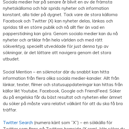
Sociala medier har på senare år blivit en av de främsta
nyhetskällorna och här sprids nyheter och information
konstant, alla tider på dygnet. Tack vare de stora källorna
Facebook och Twitter (X) kan nyheter delas, länkas och
spridas till en större publik och nå allt fler än vad en
papperstidning kan göra. Genom sociala medier kan du nå
nyheter och artiklar från hela världen och med rätt
sökverktyg, speciellt utvecklade för just denna typ av
sökningar, är det lättare att navigera genom det stora
utbudet.
Social Mention – en sökmotor där du snabbt kan hitta
information från flera olika sociala medier-kanaler. Allt från
länkar, texter, filmer och statusuppdateringar kan hittas från
källor likt Youtube, Facebook, Google och FriendFeed. Söker
du på engelska får du bäst resultat och nyheten eller ämnet
du söker på måste vara relativt välkänt för att du ska få bra
träffar.
Twitter Search
(numera känt som ”X”) – en sökkälla för
Twitter som finns på Twitters hemsida (X.com). Här söker du