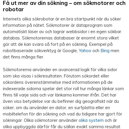
Få ut mer av din sökning – om sökmotorer och
robotar
Internets olika sökrobotar är en bra startpunkt när du söker
information på nätet. Sökmotorer är dataprogram som
automatiskt läser av och lagrar webbsidor i en egen sökbar
databas. Sökmotorernas databaser är enormt stora vilket
gör att de kan svara så fort på en sökning. Exempel på
robotbaserade sökverktyg är Google,
Yahoo
och
Bing
men
det finns många fler.
Sökmotorerna använder en avancerad logik för vilka sidor
som ska visas i sökresultaten. Förutom sökordet eller
sökordens överenstämmelse med informationen på de
indexerade sidorna spelar det stor roll hur många länkar som
finns till varje sida och var länkarna kommer ifrån. Det har
även viss betydelse var du befinner dig geografiskt när du
söker, om du använder en dator, en surfplatta eller en
mobiltelefon för din sökning och vad du tidigare har gjort för
sökningar. Olika sökmotorer använder
olika system
och är
olika uppbyggda därför får du sällan exakt samma resultat