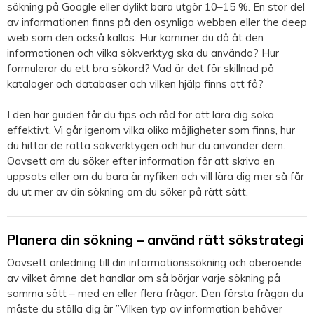
sökning på Google eller dylikt bara utgör 10–15 %. En stor del
av informationen finns på den osynliga webben eller the deep
web som den också kallas. Hur kommer du då åt den
informationen och vilka sökverktyg ska du använda? Hur
formulerar du ett bra sökord? Vad är det för skillnad på
kataloger och databaser och vilken hjälp finns att få?
I den här guiden får du tips och råd för att lära dig söka
effektivt. Vi går igenom vilka olika möjligheter som finns, hur
du hittar de rätta sökverktygen och hur du använder dem.
Oavsett om du söker efter information för att skriva en
uppsats eller om du bara är nyfiken och vill lära dig mer så får
du ut mer av din sökning om du söker på rätt sätt.
Planera din sökning – använd rätt sökstrategi
Oavsett anledning till din informationssökning och oberoende
av vilket ämne det handlar om så börjar varje sökning på
samma sätt – med en eller flera frågor. Den första frågan du
måste du ställa dig är ”Vilken typ av information behöver