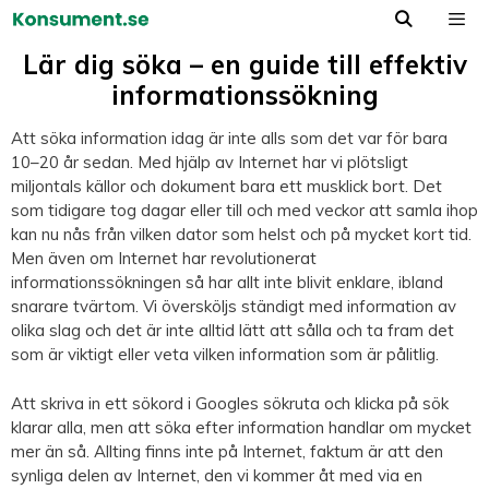
Hoppa
till
Meny
innehåll
Lär dig söka – en guide till effektiv
informationssökning
Att söka information idag är inte alls som det var för bara
10–20 år sedan. Med hjälp av Internet har vi plötsligt
miljontals källor och dokument bara ett musklick bort. Det
som tidigare tog dagar eller till och med veckor att samla ihop
kan nu nås från vilken dator som helst och på mycket kort tid.
Men även om Internet har revolutionerat
informationssökningen så har allt inte blivit enklare, ibland
snarare tvärtom. Vi översköljs ständigt med information av
olika slag och det är inte alltid lätt att sålla och ta fram det
som är viktigt eller veta vilken information som är pålitlig.
Att skriva in ett sökord i Googles sökruta och klicka på sök
klarar alla, men att söka efter information handlar om mycket
mer än så. Allting finns inte på Internet, faktum är att den
synliga delen av Internet, den vi kommer åt med via en