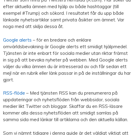
efter aktuella ämnen med hjälp av både hashtaggar (till
exempel #Trump) och sökord. I resultatet får du upp både
länkade nyhetsartiklar samt privata åsikter om ämnet. Var
noga med att skilja dessa åt.
Google alerts
– för en bredare och enklare
omvärldsbevakning är Google alerts ett smidigt hjälpmedel.
Tjänsten är inte enbart för sociala medier utan riktar främst
in sig på att bevaka nyheter på webben. Med Google alerts
väljer du vilka ämnen du är intresserad av och får sedan ett
mejl när en rubrik eller länk passar in på de inställningar du har
gjort.
RSS-flöde
– Med tjänsten RSS kan du prenumerera på
uppdateringar och nyhetsflöden från webbsidor, sociala
medier likt Twitter och bloggar. Skaffar du en RSS-läsare
kommer alla dessa nyhetsflöden att smidigt samlas på
samma sida med länkar till artiklarna och den aktuella källan.
Som vi nämnt tidigare i denna guide är det väldigt viktigt att