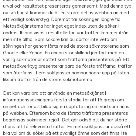
urval och resultatet presenteras gemensamt. Med denna typ
av söktjänst kommer du åt en större del av webben än med
ett vanligt sökverktyg. Däremot tar sökningen längre tid.
Metasöktjänsterna har inget eget index utan de söker i
andras. Ibland visas i resultatlistan var träffen kommer ifrån
men inte alltid. Som sökare kan du därför inte veta om
sökningen har genomförts med de stora sökmotorerna som
Google eller Yahoo. En annan stor skillnad jämfört med en
vanlig sökmotor är sättet som träffarna presenteras på. Ett
metasökverktyg presenterar bara de första träffarna, träffar
som återfinns i flera söktjänster hamnar högre upp på listan
liksom träffar från de större sökmotorerna.
Det kan vara bra att använda en metasöktjänst i
informationssökningens första stadie för att få grepp om
ämnet och för att bilda sig en uppfattning om vad som finns
på webben. Eftersom bara de första träffarna presenteras
begränsas sökningen rejält. Det gör också att du har större
chans att få relevanta träffar. En metasöktjänst är också ett
bra val om du söker på ett ovanligt ämne som det finns lite