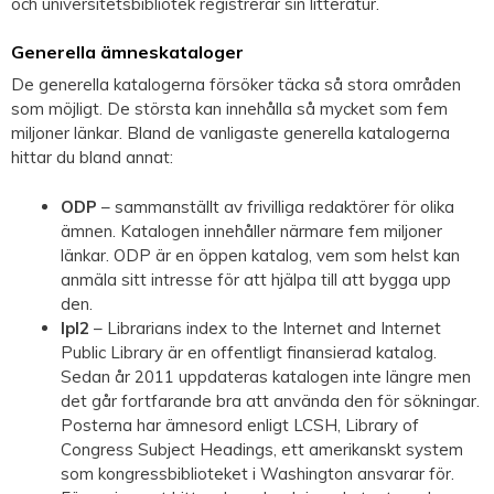
och universitetsbibliotek registrerar sin litteratur.
Generella ämneskataloger
De generella katalogerna försöker täcka så stora områden
som möjligt. De största kan innehålla så mycket som fem
miljoner länkar. Bland de vanligaste generella katalogerna
hittar du bland annat:
ODP
– sammanställt av frivilliga redaktörer för olika
ämnen. Katalogen innehåller närmare fem miljoner
länkar. ODP är en öppen katalog, vem som helst kan
anmäla sitt intresse för att hjälpa till att bygga upp
den.
Ipl2
– Librarians index to the Internet and Internet
Public Library är en offentligt finansierad katalog.
Sedan år 2011 uppdateras katalogen inte längre men
det går fortfarande bra att använda den för sökningar.
Posterna har ämnesord enligt LCSH, Library of
Congress Subject Headings, ett amerikanskt system
som kongressbiblioteket i Washington ansvarar för.