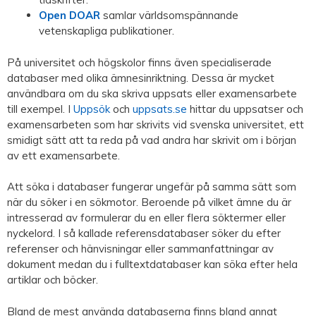
Open DOAR
samlar världsomspännande
vetenskapliga publikationer.
På universitet och högskolor finns även specialiserade
databaser med olika ämnesinriktning. Dessa är mycket
användbara om du ska skriva uppsats eller examensarbete
till exempel. I
Uppsök
och
uppsats.se
hittar du uppsatser och
examensarbeten som har skrivits vid svenska universitet, ett
smidigt sätt att ta reda på vad andra har skrivit om i början
av ett examensarbete.
Att söka i databaser fungerar ungefär på samma sätt som
när du söker i en sökmotor. Beroende på vilket ämne du är
intresserad av formulerar du en eller flera söktermer eller
nyckelord. I så kallade referensdatabaser söker du efter
referenser och hänvisningar eller sammanfattningar av
dokument medan du i fulltextdatabaser kan söka efter hela
artiklar och böcker.
Bland de mest använda databaserna finns bland annat