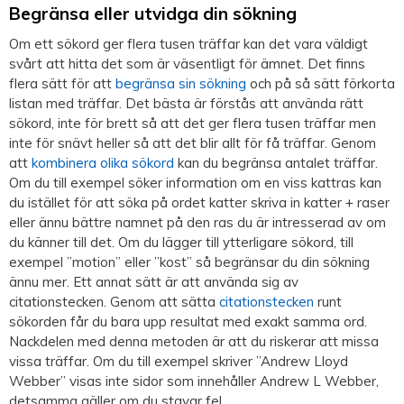
Begränsa eller utvidga din sökning
Om ett sökord ger flera tusen träffar kan det vara väldigt
svårt att hitta det som är väsentligt för ämnet. Det finns
flera sätt för att
begränsa sin sökning
och på så sätt förkorta
listan med träffar. Det bästa är förstås att använda rätt
sökord, inte för brett så att det ger flera tusen träffar men
inte för snävt heller så att det blir allt för få träffar. Genom
att
kombinera olika sökord
kan du begränsa antalet träffar.
Om du till exempel söker information om en viss kattras kan
du istället för att söka på ordet katter skriva in katter + raser
eller ännu bättre namnet på den ras du är intresserad av om
du känner till det. Om du lägger till ytterligare sökord, till
exempel ”motion” eller ”kost” så begränsar du din sökning
ännu mer. Ett annat sätt är att använda sig av
citationstecken. Genom att sätta
citationstecken
runt
sökorden får du bara upp resultat med exakt samma ord.
Nackdelen med denna metoden är att du riskerar att missa
vissa träffar. Om du till exempel skriver ”Andrew Lloyd
Webber” visas inte sidor som innehåller Andrew L Webber,
detsamma gäller om du stavar fel.