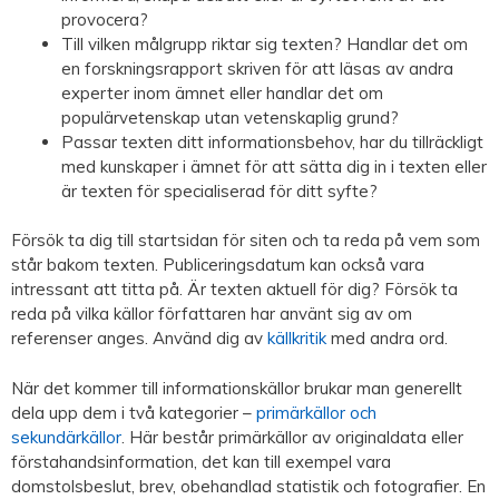
provocera?
Till vilken målgrupp riktar sig texten? Handlar det om
en forskningsrapport skriven för att läsas av andra
experter inom ämnet eller handlar det om
populärvetenskap utan vetenskaplig grund?
Passar texten ditt informationsbehov, har du tillräckligt
med kunskaper i ämnet för att sätta dig in i texten eller
är texten för specialiserad för ditt syfte?
Försök ta dig till startsidan för siten och ta reda på vem som
står bakom texten. Publiceringsdatum kan också vara
intressant att titta på. Är texten aktuell för dig? Försök ta
reda på vilka källor författaren har använt sig av om
referenser anges. Använd dig av
källkritik
med andra ord.
När det kommer till informationskällor brukar man generellt
dela upp dem i två kategorier –
primärkällor och
sekundärkällor
. Här består primärkällor av originaldata eller
förstahandsinformation, det kan till exempel vara
domstolsbeslut, brev, obehandlad statistik och fotografier. En