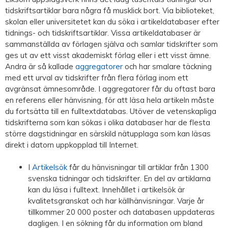
tidskriftsartiklar bara några få musklick bort. Via biblioteket,
skolan eller universitetet kan du söka i artikeldatabaser efter
tidnings- och tidskriftsartiklar. Vissa artikeldatabaser är
sammanställda av förlagen själva och samlar tidskrifter som
ges ut av ett visst akademiskt förlag eller i ett visst ämne.
Andra är så kallade
aggregatorer
och har smalare täckning
med ett urval av tidskrifter från flera förlag inom ett
avgränsat ämnesområde. I aggregatorer får du oftast bara
en referens eller hänvisning, för att läsa hela artikeln måste
du fortsätta till en fulltextdatabas. Utöver de vetenskapliga
tidskrifterna som kan sökas i olika databaser har de flesta
större dagstidningar en särskild nätupplaga som kan läsas
direkt i datorn uppkopplad till Internet.
I
Artikelsök
får du hänvisningar till artiklar från 1300
svenska tidningar och tidskrifter. En del av artiklarna
kan du läsa i fulltext. Innehållet i artikelsök är
kvalitetsgranskat och har källhänvisningar. Varje år
tillkommer 20 000 poster och databasen uppdateras
dagligen. I en sökning får du information om bland