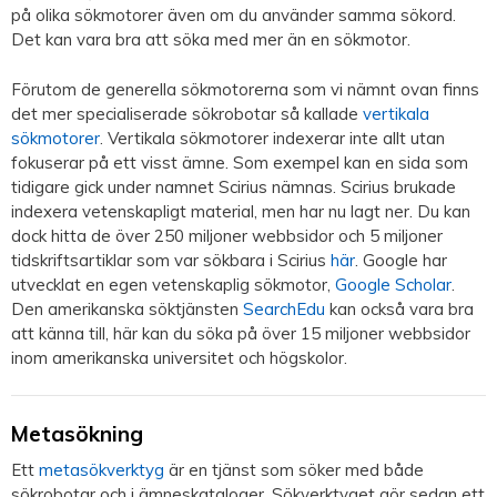
på olika sökmotorer även om du använder samma sökord.
Det kan vara bra att söka med mer än en sökmotor.
Förutom de generella sökmotorerna som vi nämnt ovan finns
det mer specialiserade sökrobotar så kallade
vertikala
sökmotorer
. Vertikala sökmotorer indexerar inte allt utan
fokuserar på ett visst ämne. Som exempel kan en sida som
tidigare gick under namnet Scirius nämnas. Scirius brukade
indexera vetenskapligt material, men har nu lagt ner. Du kan
dock hitta de över 250 miljoner webbsidor och 5 miljoner
tidskriftsartiklar som var sökbara i Scirius
här
. Google har
utvecklat en egen vetenskaplig sökmotor,
Google Scholar
.
Den amerikanska söktjänsten
SearchEdu
kan också vara bra
att känna till, här kan du söka på över 15 miljoner webbsidor
inom amerikanska universitet och högskolor.
Metasökning
Ett
metasökverktyg
är en tjänst som söker med både
sökrobotar och i ämneskataloger. Sökverktyget gör sedan ett