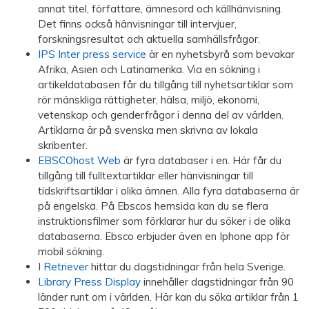
annat titel, författare, ämnesord och källhänvisning.
Det finns också hänvisningar till intervjuer,
forskningsresultat och aktuella samhällsfrågor.
IPS Inter press service
är en nyhetsbyrå som bevakar
Afrika, Asien och Latinamerika. Via en sökning i
artikeldatabasen får du tillgång till nyhetsartiklar som
rör mänskliga rättigheter, hälsa, miljö, ekonomi,
vetenskap och genderfrågor i denna del av världen.
Artiklarna är på svenska men skrivna av lokala
skribenter.
EBSCOhost Web
är fyra databaser i en. Här får du
tillgång till fulltextartiklar eller hänvisningar till
tidskriftsartiklar i olika ämnen. Alla fyra databaserna är
på engelska. På Ebscos hemsida kan du se flera
instruktionsfilmer som förklarar hur du söker i de olika
databaserna. Ebsco erbjuder även en Iphone app för
mobil sökning.
I
Retriever
hittar du dagstidningar från hela Sverige.
Library Press Display
innehåller dagstidningar från 90
länder runt om i världen. Här kan du söka artiklar från 1