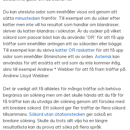
Du kan utesluta sidor som innehåller vissa ord genom att
sätta
minustecken
framför. Till exempel om du söker efter
katter men inte vill ha resultat som handlar om blandraser,
skriver du katter-blandras i sökrutan. Är du osäker på vilket
sökord som passar bäst kan du använda ”OR” för att få upp
träffar som innehåller antingen ett av sökorden eller bägge.
Till exempel kan du skriva
katter OR raskatter
för att få upp
sidor som innehåller åtminstone ett av orden.
Asterisk
kan
användas för att ersätta ett ord som du inte kommer ihåg,
skriv till exempel Andrew * Webber för att få fram träffar på
Andrew Lloyd Webber.
Det är vanligt att få alldeles för många träffar och behöva
begränsa sin sökning men om det skulle hända att du får för
få träffar kan du utvidga din sökning genom att försöka med
ett bredare sökord. Ett sökord ger fler träffar än flera sökord
tillsammans.
Sökord utan citationstecken
ger också en
bredare sökning. Skulle du trots allt vilja ha en längre
resultatlista kan du prova att söka på flera språk.