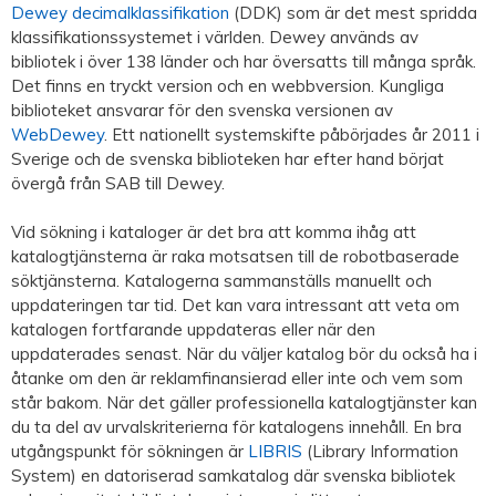
Dewey decimalklassifikation
(DDK) som är det mest spridda
klassifikationssystemet i världen. Dewey används av
bibliotek i över 138 länder och har översatts till många språk.
Det finns en tryckt version och en webbversion. Kungliga
biblioteket ansvarar för den svenska versionen av
WebDewey
. Ett nationellt systemskifte påbörjades år 2011 i
Sverige och de svenska biblioteken har efter hand börjat
övergå från SAB till Dewey.
Vid sökning i kataloger är det bra att komma ihåg att
katalogtjänsterna är raka motsatsen till de robotbaserade
söktjänsterna. Katalogerna sammanställs manuellt och
uppdateringen tar tid. Det kan vara intressant att veta om
katalogen fortfarande uppdateras eller när den
uppdaterades senast. När du väljer katalog bör du också ha i
åtanke om den är reklamfinansierad eller inte och vem som
står bakom. När det gäller professionella katalogtjänster kan
du ta del av urvalskriterierna för katalogens innehåll. En bra
utgångspunkt för sökningen är
LIBRIS
(Library Information
System) en datoriserad samkatalog där svenska bibliotek