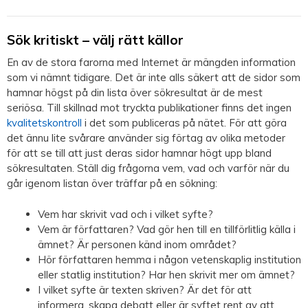
Sök kritiskt – välj rätt källor
En av de stora farorna med Internet är mängden information
som vi nämnt tidigare. Det är inte alls säkert att de sidor som
hamnar högst på din lista över sökresultat är de mest
seriösa. Till skillnad mot tryckta publikationer finns det ingen
kvalitetskontroll
i det som publiceras på nätet. För att göra
det ännu lite svårare använder sig förtag av olika metoder
för att se till att just deras sidor hamnar högt upp bland
sökresultaten. Ställ dig frågorna vem, vad och varför när du
går igenom listan över träffar på en sökning:
Vem har skrivit vad och i vilket syfte?
Vem är författaren? Vad gör hen till en tillförlitlig källa i
ämnet? Är personen känd inom området?
Hör författaren hemma i någon vetenskaplig institution
eller statlig institution? Har hen skrivit mer om ämnet?
I vilket syfte är texten skriven? Är det för att
informera, skapa debatt eller är syftet rent av att