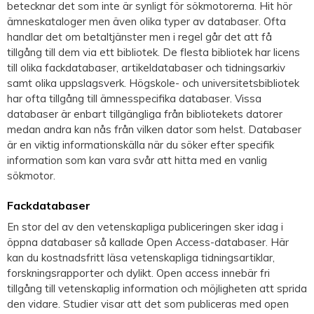
betecknar det som inte är synligt för sökmotorerna. Hit hör
ämneskataloger men även olika typer av databaser. Ofta
handlar det om betaltjänster men i regel går det att få
tillgång till dem via ett bibliotek. De flesta bibliotek har licens
till olika fackdatabaser, artikeldatabaser och tidningsarkiv
samt olika uppslagsverk. Högskole- och universitetsbibliotek
har ofta tillgång till ämnesspecifika databaser. Vissa
databaser är enbart tillgängliga från bibliotekets datorer
medan andra kan nås från vilken dator som helst. Databaser
är en viktig informationskälla när du söker efter specifik
information som kan vara svår att hitta med en vanlig
sökmotor.
Fackdatabaser
En stor del av den vetenskapliga publiceringen sker idag i
öppna databaser så kallade Open Access-databaser. Här
kan du kostnadsfritt läsa vetenskapliga tidningsartiklar,
forskningsrapporter och dylikt. Open access innebär fri
tillgång till vetenskaplig information och möjligheten att sprida
den vidare. Studier visar att det som publiceras med open