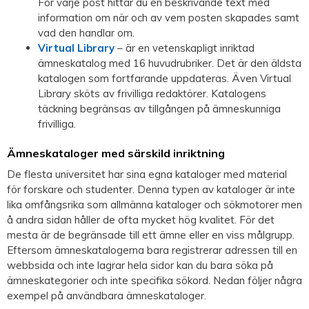
För varje post hittar du en beskrivande text med
information om när och av vem posten skapades samt
vad den handlar om.
Virtual Library
– är en vetenskapligt inriktad
ämneskatalog med 16 huvudrubriker. Det är den äldsta
katalogen som fortfarande uppdateras. Även Virtual
Library sköts av frivilliga redaktörer. Katalogens
täckning begränsas av tillgången på ämneskunniga
frivilliga.
Ämneskataloger med särskild inriktning
De flesta universitet har sina egna kataloger med material
för forskare och studenter. Denna typen av kataloger är inte
lika omfångsrika som allmänna kataloger och sökmotorer men
å andra sidan håller de ofta mycket hög kvalitet. För det
mesta är de begränsade till ett ämne eller en viss målgrupp.
Eftersom ämneskatalogerna bara registrerar adressen till en
webbsida och inte lagrar hela sidor kan du bara söka på
ämneskategorier och inte specifika sökord. Nedan följer några
exempel på användbara ämneskataloger.