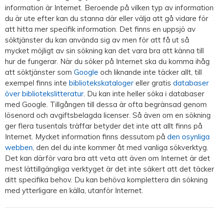
information är Internet. Beroende på vilken typ av information
du är ute efter kan du stanna där eller välja att gå vidare för
att hitta mer specifik information. Det finns en uppsjö av
söktjänster du kan använda sig av men för att få ut så
mycket möjligt av sin sökning kan det vara bra att känna till
hur de fungerar. När du söker på Internet ska du komma ihåg
att söktjänster som
Google
och liknande inte täcker allt, till
exempel finns inte
bibliotekskataloger
eller gratis
databaser
över bibliotekslitteratur
. Du kan inte heller söka i databaser
med Google. Tillgången till dessa är ofta begränsad genom
lösenord och avgiftsbelagda licenser. Så även om en sökning
ger flera tusentals träffar betyder det inte att allt finns på
Internet. Mycket information finns dessutom på
den osynliga
webben
, den del du inte kommer åt med vanliga sökverktyg.
Det kan därför vara bra att veta att även om Internet är det
mest lättillgängliga verktyget är det inte säkert att det täcker
ditt specifika behov. Du kan behöva komplettera din sökning
med ytterligare en källa, utanför Internet.