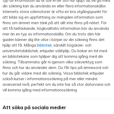
typ av information du är ute efter och hur djupt du vill gå med
din sökning kan du använda en eller flera informationskällor.
Internets stora sökmotorer är ofta en bra utgångspunkt för
att bilda sig en uppfattning av mängden information som
finns om ämnet men tänk på att allt inte finns på nätet. För
att få heltäckande, högkvalitativ information bör du använda
mer än en typ av informationskälla. Om du trots den här
guiden känner dig lite vilse i början av din sökning finns det
hjälp att få. Många
bibliotek
, särskilt högskole- och
universitetsbibliotek, erbjuder sökhjälp. Du bokar en tid med
en bibliotekarie som hjälper dig att komma igång med din
sökning. Tillsammans går ni igenom vilka sökverktyg som
finns och hur du använder dem. Du får tips på ämnesord och
hur du går vidare med din sökning. Vissa bibliotek erbjuder
också kurser i informationssökning på mer eller mindre
avancerad nivå, perfekt om du inte har så stor datorvana och
vill komma igång med informationssökning.
Att söka på sociala medier