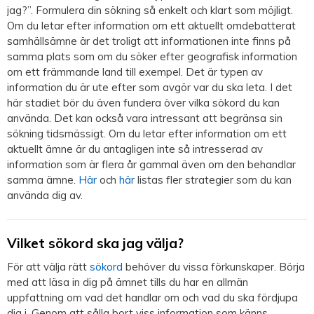
jag?”. Formulera din sökning så enkelt och klart som möjligt.
Om du letar efter information om ett aktuellt omdebatterat
samhällsämne är det troligt att informationen inte finns på
samma plats som om du söker efter geografisk information
om ett främmande land till exempel. Det är typen av
information du är ute efter som avgör var du ska leta. I det
här stadiet bör du även fundera över vilka sökord du kan
använda. Det kan också vara intressant att begränsa sin
sökning tidsmässigt. Om du letar efter information om ett
aktuellt ämne är du antagligen inte så intresserad av
information som är flera år gammal även om den behandlar
samma ämne.
Här
och
här
listas fler strategier som du kan
använda dig av.
Vilket sökord ska jag välja?
För att välja rätt
sökord
behöver du vissa förkunskaper. Börja
med att läsa in dig på ämnet tills du har en allmän
uppfattning om vad det handlar om och vad du ska fördjupa
dig i. Genom att sålla bort viss information som känns