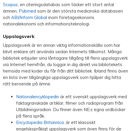
Scopus
, en citeringsdatabas som täcker ett stort antal
ämnen,
Pubmed
som är den största medicinska databasen
och
ABI/Inform Global
inom företagsekonomi,
nationalekonomi och informationsteknologi.
Uppslagsverk
Uppslagsverk är en annan viktig informationskälla som har
blivit enklare att använda sedan Internets tillkomst. Många
bibliotek erbjuder sina låntagare tillgång till flera uppslagsverk
via Internet hemifrån, du loggar in dig direkt via bibliotekets
hemsida med koder du får från ditt bibliotek. Ibland finns även
en lista över tillgängliga uppslagsverk som hjälper dig hitta
rätt beroende på ämne.
Nationalencyklopedin
är ett svenskt uppslagsverk med
faktagranskade artiklar, filmer och radioprogram från
Utbildningsradion. Du finner även NE:s egna ordböcker
på flera språk.
Encyclopedia Britannica
, är ett klassiskt
engelskspråkigt uppslagsverk som även finns för de