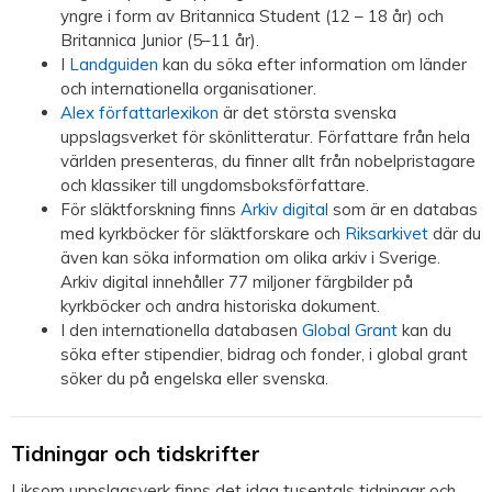
yngre i form av Britannica Student (12 – 18 år) och
Britannica Junior (5–11 år).
I
Landguiden
kan du söka efter information om länder
och internationella organisationer.
Alex författarlexikon
är det största svenska
uppslagsverket för skönlitteratur. Författare från hela
världen presenteras, du finner allt från nobelpristagare
och klassiker till ungdomsboksförfattare.
För släktforskning finns
Arkiv digital
som är en databas
med kyrkböcker för släktforskare och
Riksarkivet
där du
även kan söka information om olika arkiv i Sverige.
Arkiv digital innehåller 77 miljoner färgbilder på
kyrkböcker och andra historiska dokument.
I den internationella databasen
Global Grant
kan du
söka efter stipendier, bidrag och fonder, i global grant
söker du på engelska eller svenska.
Tidningar och tidskrifter
Liksom uppslagsverk finns det idag tusentals tidningar och