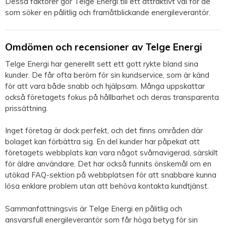
Dessa faktorer gör Telge Energi till ett attraktivt val för de
som söker en pålitlig och framåtblickande energileverantör.
Omdömen och recensioner av Telge Energi
Telge Energi har generellt sett ett gott rykte bland sina
kunder. De får ofta beröm för sin kundservice, som är känd
för att vara både snabb och hjälpsam. Många uppskattar
också företagets fokus på hållbarhet och deras transparenta
prissättning.
Inget företag är dock perfekt, och det finns områden där
bolaget kan förbättra sig. En del kunder har påpekat att
företagets webbplats kan vara något svårnavigerad, särskilt
för äldre användare. Det har också funnits önskemål om en
utökad FAQ-sektion på webbplatsen för att snabbare kunna
lösa enklare problem utan att behöva kontakta kundtjänst.
Sammanfattningsvis är Telge Energi en pålitlig och
ansvarsfull energileverantör som får höga betyg för sin