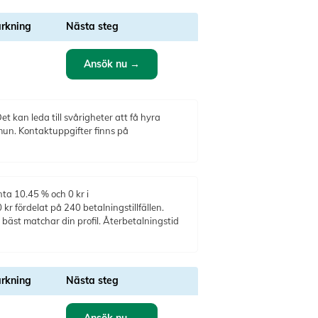
rkning
Nästa steg
Ansök nu →
t kan leda till svårigheter att få hyra
mun. Kontaktuppgifter finns på
nta 10.45 % och 0 kr i
r fördelat på 240 betalningstillfällen.
bäst matchar din profil. Återbetalningstid
rkning
Nästa steg