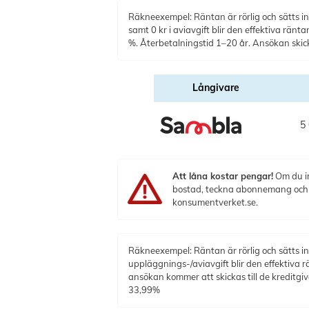
Räkneexempel: Räntan är rörlig och sätts ind
samt 0 kr i aviavgift blir den effektiva rän
%. Återbetalningstid 1–20 år. Ansökan skicka
Långivare
5 
Att låna kostar pengar!
Om du in
bostad, teckna abonnemang och få
konsumentverket.se.
Räkneexempel: Räntan är rörlig och sätts ind
uppläggnings-/aviavgift blir den effektiva 
ansökan kommer att skickas till de kreditg
33,99%