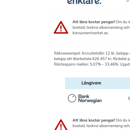
5 
Att låna kostar pengar!
Om du in
bostad, teckna abonnemang och få
konsumentverket.se.
Räkneexempel: Annuitetslån 12 år, belopp 40
belopp att återbetala 626 457 kr, fördelat
Räntespann mellan: 5,07% – 33,46%. Upp
Långivare
5
Att låna kostar pengar!
Om du in
bostad, teckna abonnemang och få