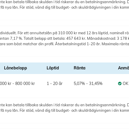
te kan betala tillbaka skulden i tid riskerar du en betalningsanmärkning. De
 nya lån. För stöd, vänd dig till budget- och skuldrådgivningen i din kom
ividuellt. För ett annuitetslån på 310 000 kr med 12 års löptid, nominell rä
äntan 7,17 %. Totalt belopp att betala: 457 643 kr. Månadskostnad: 3 178 kr
ivare som bäst matchar din profil. Återbetalningstid 1-20 år. Maximala rä
Lånebelopp
Löptid
Ränta
Anmä
000 kr - 800 000 kr
1 - 20 år
5,07% - 31,45%
OK
te kan betala tillbaka skulden i tid riskerar du en betalningsanmärkning. De
 nya lån. För stöd, vänd dig till budget- och skuldrådgivningen i din kom