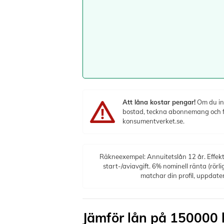
Att låna kostar pengar!
Om du int
bostad, teckna abonnemang och få 
konsumentverket.se.
Räkneexempel: Annuitetslån 12 år. Effekt
start-/aviavgift. 6% nominell ränta (rörl
matchar din profil, uppdat
Jämför lån på 150000 