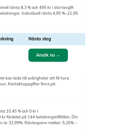
nell ränta 8,3 % och 495 kr i startavgift
betalningar. Individuell ränta 4,95 %–21,95
rkning
Nästa steg
Ansök nu →
t kan leda till svårigheter att få hyra
mun. Kontaktuppgifter finns på
nta 10.45 % och 0 kr i
r fördelat på 144 betalningstillfällen. Din
ntan är 33,99%. Räntespann mellan: 5,20% –