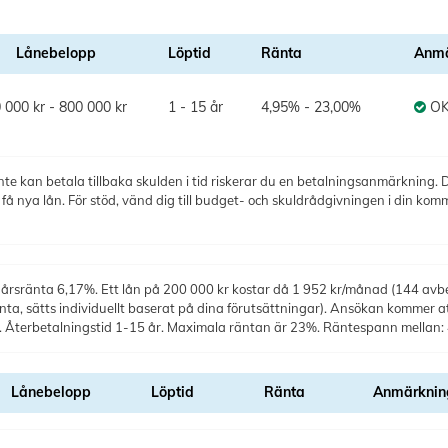
Lånebelopp
Löptid
Ränta
Anmä
 000 kr - 800 000 kr
1 - 15 år
4,95% - 23,00%
O
te kan betala tillbaka skulden i tid riskerar du en betalningsanmärkning. De
 nya lån. För stöd, vänd dig till budget- och skuldrådgivningen i din kom
årsränta 6,17%. Ett lån på 200 000 kr kostar då 1 952 kr/månad (144 avbet
änta, sätts individuellt baserat på dina förutsättningar). Ansökan kommer at
. Återbetalningstid 1-15 år. Maximala räntan är 23%. Räntespann mellan
Lånebelopp
Löptid
Ränta
Anmärknin