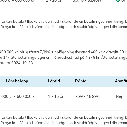
000 kr - 600 000 kr
1 - 20 år
5,07% - 33,46%
OK
te kan betala tillbaka skulden i tid riskerar du en betalningsanmärkning. De
 nya lån. För stöd, vänd dig till budget- och skuldrådgivningen i din kom
0 000 kr, rörlig ränta 7,99%, uppläggningskostnad 400 kr, aviavgift 20 kr,
 på 144 återbetalningar, ger en månadskostnad på 4 348 kr. Återbetalning
daterat 2024-10-23
Lånebelopp
Löptid
Ränta
Anmär
 000 kr - 600 000 kr
1 - 15 år
7,99 - 18,99%
Nej
te kan betala tillbaka skulden i tid riskerar du en betalningsanmärkning. De
 nya lån. För stöd, vänd dig till budget- och skuldrådgivningen i din kom