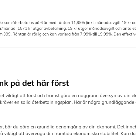
kr som återbetalas på 6 år med räntan 11,99% (inkl. månadsavgift 19 kr oc
r/månad (1571 kr utgör avbetalning, 19 kr utgör månadsavgift och antalet a
 399. Räntan är rörlig och kan variera från 7,99% till 19,99%. Den effektiv
nk på det här först
t viktigt att först och främst göra en noggrann översyn av din ek
h kräver en solid återbetalningsplan. Här är några grundläggande 
, bör du göra en grundlig genomgång av din ekonomi. Det innebär
å viktigt att överväga din framtida ekonomiska stabilitet. Kan 