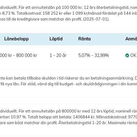
ividuellt. För ett annuitetslån på 100 000 kr, 12 års återbetalningstid, nomi
tan 8,73 %. Totalkostnad: 158 252 kr eller 1 099 kr/månad fördelat på 144 in
s till de kreditgivare som matchar din profil. (2025-07-01).
Lånebelopp
Löptid
Ränta
Anmä
000 kr - 800 000 kr
1 - 20 år
5,07% - 32,99%
OK
te kan betala tillbaka skulden i tid riskerar du en betalningsanmärkning. De
 nya lån. För stöd, vänd dig till budget- och skuldrådgivningen i din kom
ividuellt. För ett annuitetslån på 800000 kr med 12 års löptid, nominell rä
räntan 10.97 %. Totalt belopp att betala: 1406844 kr. Månadskostnad: 9770 k
ivare som bäst matchar din profil. Återbetalningstid 1-20 år. Maximala rä