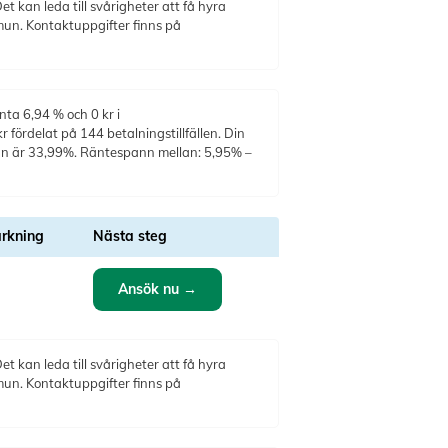
t kan leda till svårigheter att få hyra
mun. Kontaktuppgifter finns på
nta 6,94 % och 0 kr i
 fördelat på 144 betalningstillfällen. Din
ntan är 33,99%. Räntespann mellan: 5,95% –
rkning
Nästa steg
Ansök nu →
t kan leda till svårigheter att få hyra
mun. Kontaktuppgifter finns på