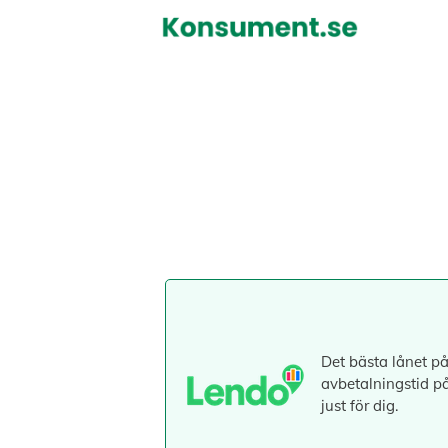
Hoppa
till
innehåll
Det bästa lånet på
avbetalningstid på
just för dig.