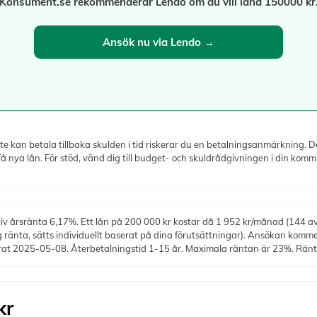
Konsument.se rekommenderar Lendo om du vill låna 150000 kr
Ansök nu via Lendo →
e kan betala tillbaka skulden i tid riskerar du en betalningsanmärkning. Det
nya lån. För stöd, vänd dig till budget- och skuldrådgivningen i din komm
iv årsränta 6,17%. Ett lån på 200 000 kr kostar då 1 952 kr/månad (144 avb
ig ränta, sätts individuellt baserat på dina förutsättningar). Ansökan kommer
erat 2025-05-08. Återbetalningstid 1-15 år. Maximala räntan är 23%. Rä
kr