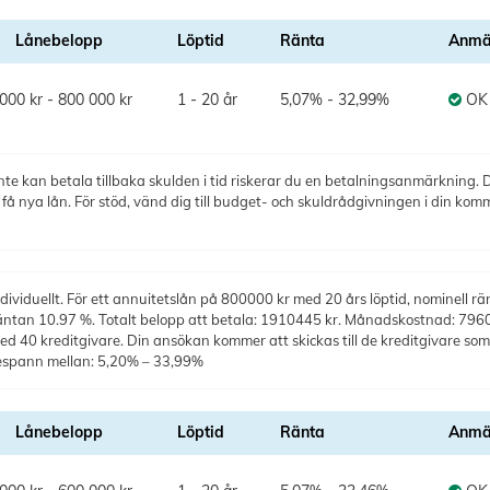
Lånebelopp
Löptid
Ränta
Anmä
000 kr - 800 000 kr
1 - 20 år
5,07% - 32,99%
OK
te kan betala tillbaka skulden i tid riskerar du en betalningsanmärkning. De
 nya lån. För stöd, vänd dig till budget- och skuldrådgivningen i din kom
ividuellt. För ett annuitetslån på 800000 kr med 20 års löptid, nominell rä
räntan 10.97 %. Totalt belopp att betala: 1910445 kr. Månadskostnad: 7960 k
40 kreditgivare. Din ansökan kommer att skickas till de kreditgivare som 
espann mellan: 5,20% – 33,99%
Lånebelopp
Löptid
Ränta
Anmä