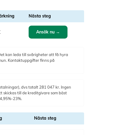
rkning
Nästa steg
Ansök nu →
K
t kan leda till svårigheter att få hyra
mun. Kontaktuppgifter finns på
alningar), dvs totalt 281 047 kr. Ingen
t skickas till de kreditgivare som bäst
: 4,95%-23%.
g
Nästa steg