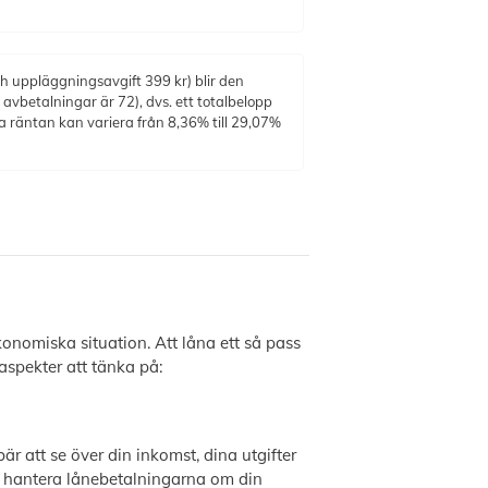
h uppläggningsavgift 399 kr) blir den
vbetalningar är 72), dvs. ett totalbelopp
a räntan kan variera från 8,36% till 29,07%
onomiska situation. Att låna ett så pass
aspekter att tänka på:
 att se över din inkomst, dina utgifter
du hantera lånebetalningarna om din