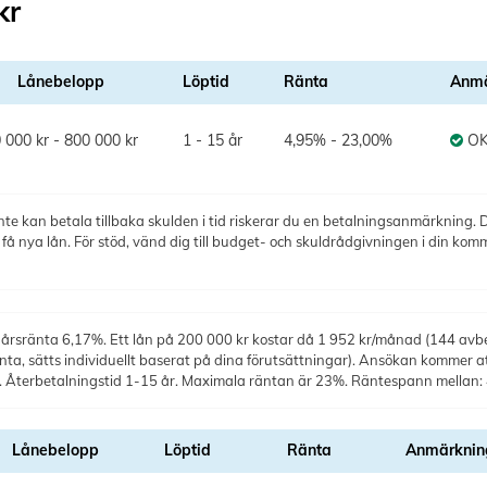
kr
Lånebelopp
Löptid
Ränta
Anmä
 000 kr - 800 000 kr
1 - 15 år
4,95% - 23,00%
O
te kan betala tillbaka skulden i tid riskerar du en betalningsanmärkning. De
 nya lån. För stöd, vänd dig till budget- och skuldrådgivningen i din kom
årsränta 6,17%. Ett lån på 200 000 kr kostar då 1 952 kr/månad (144 avbet
änta, sätts individuellt baserat på dina förutsättningar). Ansökan kommer at
. Återbetalningstid 1-15 år. Maximala räntan är 23%. Räntespann mellan
Lånebelopp
Löptid
Ränta
Anmärknin