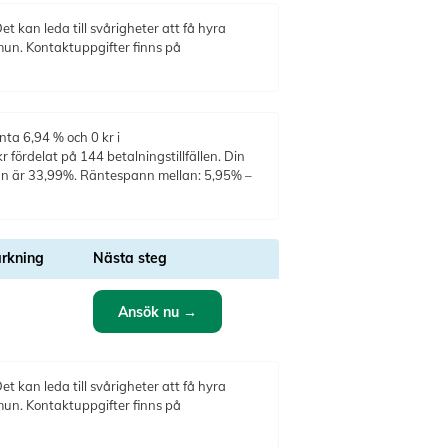
t kan leda till svårigheter att få hyra
mun. Kontaktuppgifter finns på
nta 6,94 % och 0 kr i
 fördelat på 144 betalningstillfällen. Din
ntan är 33,99%. Räntespann mellan: 5,95% –
rkning
Nästa steg
Ansök nu →
t kan leda till svårigheter att få hyra
mun. Kontaktuppgifter finns på