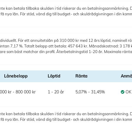
te kan betala tillbaka skulden i tid riskerar du en betalningsanmärkning. De
 nya lån. För stöd, vänd dig till budget- och skuldrådgivningen i din kom
ividuellt. För ett annuitetslån på 310 000 kr med 12 års löptid, nominell rä
äntan 7,17 %. Totalt belopp att betala: 457 643 kr. Månadskostnad: 3 178 kr
ivare som bäst matchar din profil. Återbetalningstid 1-20 år. Maximala rä
Lånebelopp
Löptid
Ränta
Anmä
000 kr - 800 000 kr
1 - 20 år
5,07% - 31,45%
OK
te kan betala tillbaka skulden i tid riskerar du en betalningsanmärkning. De
 nya lån. För stöd, vänd dig till budget- och skuldrådgivningen i din kom