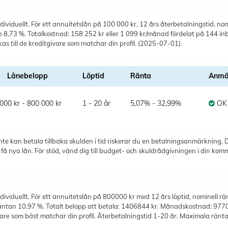
ividuellt. För ett annuitetslån på 100 000 kr, 12 års återbetalningstid, nomi
tan 8,73 %. Totalkostnad: 158 252 kr eller 1 099 kr/månad fördelat på 144 in
s till de kreditgivare som matchar din profil. (2025-07-01).
Lånebelopp
Löptid
Ränta
Anmä
000 kr - 800 000 kr
1 - 20 år
5,07% - 32,99%
OK
te kan betala tillbaka skulden i tid riskerar du en betalningsanmärkning. De
 nya lån. För stöd, vänd dig till budget- och skuldrådgivningen i din kom
ividuellt. För ett annuitetslån på 800000 kr med 12 års löptid, nominell rä
räntan 10.97 %. Totalt belopp att betala: 1406844 kr. Månadskostnad: 9770 k
ivare som bäst matchar din profil. Återbetalningstid 1-20 år. Maximala rä