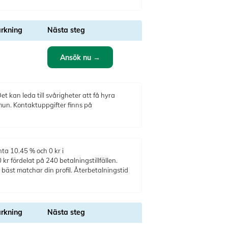
rkning
Nästa steg
Ansök nu →
t kan leda till svårigheter att få hyra
mun. Kontaktuppgifter finns på
nta 10.45 % och 0 kr i
r fördelat på 240 betalningstillfällen.
bäst matchar din profil. Återbetalningstid
rkning
Nästa steg