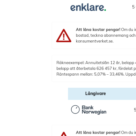
5 
Att låna kostar pengar!
Om du in
bostad, teckna abonnemang och få
konsumentverket.se.
Räkneexempel: Annuitetslån 12 år, belopp 40
belopp att återbetala 626 457 kr, fördelat
Räntespann mellan: 5,07% – 33,46%. Upp
Långivare
5
Att låna kostar pengar!
Om du in