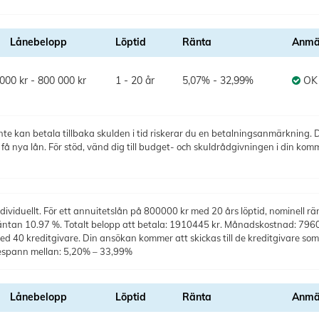
Lånebelopp
Löptid
Ränta
Anmä
000 kr - 800 000 kr
1 - 20 år
5,07% - 32,99%
OK
te kan betala tillbaka skulden i tid riskerar du en betalningsanmärkning. De
 nya lån. För stöd, vänd dig till budget- och skuldrådgivningen i din kom
ividuellt. För ett annuitetslån på 800000 kr med 20 års löptid, nominell rä
räntan 10.97 %. Totalt belopp att betala: 1910445 kr. Månadskostnad: 7960 k
40 kreditgivare. Din ansökan kommer att skickas till de kreditgivare som 
espann mellan: 5,20% – 33,99%
Lånebelopp
Löptid
Ränta
Anmä