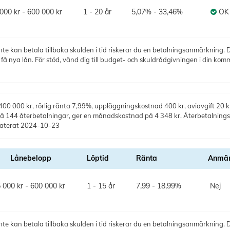
000 kr - 600 000 kr
1 - 20 år
5,07% - 33,46%
OK
te kan betala tillbaka skulden i tid riskerar du en betalningsanmärkning. De
 nya lån. För stöd, vänd dig till budget- och skuldrådgivningen i din kom
0 000 kr, rörlig ränta 7,99%, uppläggningskostnad 400 kr, aviavgift 20 kr,
 på 144 återbetalningar, ger en månadskostnad på 4 348 kr. Återbetalning
daterat 2024-10-23
Lånebelopp
Löptid
Ränta
Anmär
 000 kr - 600 000 kr
1 - 15 år
7,99 - 18,99%
Nej
te kan betala tillbaka skulden i tid riskerar du en betalningsanmärkning. De