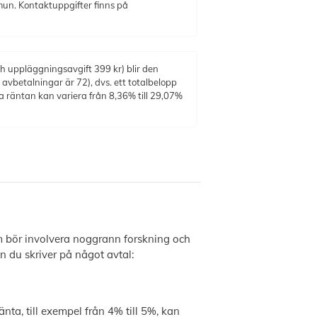
mun. Kontaktuppgifter finns på
h uppläggningsavgift 399 kr) blir den
vbetalningar är 72), dvs. ett totalbelopp
a räntan kan variera från 8,36% till 29,07%
om bör involvera noggrann forskning och
an du skriver på något avtal:
nta, till exempel från 4% till 5%, kan