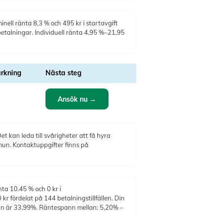
nell ränta 8,3 % och 495 kr i startavgift
betalningar. Individuell ränta 4,95 %–21,95
rkning
Nästa steg
Ansök nu →
t kan leda till svårigheter att få hyra
mun. Kontaktuppgifter finns på
nta 10.45 % och 0 kr i
r fördelat på 144 betalningstillfällen. Din
ntan är 33,99%. Räntespann mellan: 5,20% –