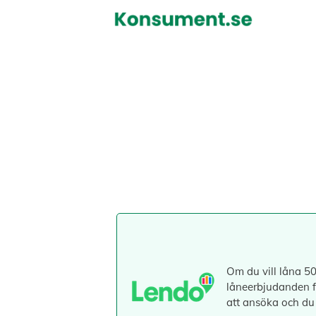
Hoppa
till
innehåll
Om du vill låna 50
låneerbjudanden fr
att ansöka och du f