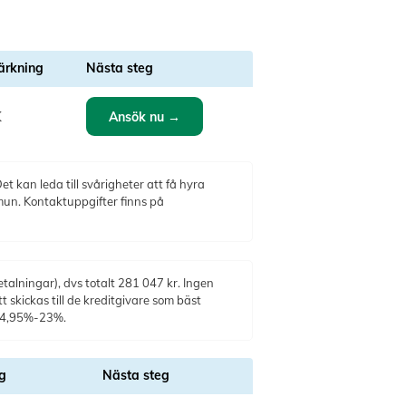
rkning
Nästa steg
Ansök nu →
K
t kan leda till svårigheter att få hyra
mun. Kontaktuppgifter finns på
alningar), dvs totalt 281 047 kr. Ingen
t skickas till de kreditgivare som bäst
: 4,95%-23%.
g
Nästa steg