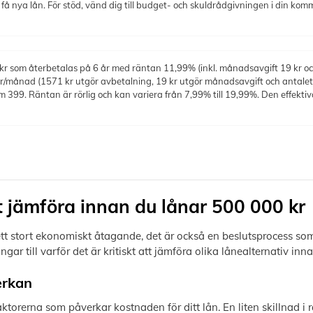
 nya lån. För stöd, vänd dig till budget- och skuldrådgivningen i din kom
kr som återbetalas på 6 år med räntan 11,99% (inkl. månadsavgift 19 kr oc
r/månad (1571 kr utgör avbetalning, 19 kr utgör månadsavgift och antalet a
 399. Räntan är rörlig och kan variera från 7,99% till 19,99%. Den effektiv
tt jämföra innan du lånar 500 000 kr
a ett stort ekonomiskt åtagande, det är också en beslutsprocess s
ar till varför det är kritiskt att jämföra olika lånealternativ inn
erkan
orerna som påverkar kostnaden för ditt lån. En liten skillnad i rä