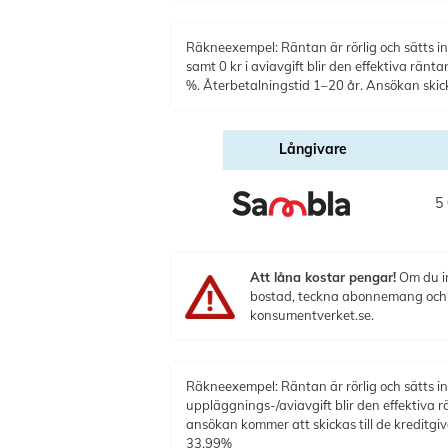
Räkneexempel: Räntan är rörlig och sätts ind
samt 0 kr i aviavgift blir den effektiva rän
%. Återbetalningstid 1–20 år. Ansökan skicka
Långivare
5 
Att låna kostar pengar!
Om du in
bostad, teckna abonnemang och få
konsumentverket.se.
Räkneexempel: Räntan är rörlig och sätts ind
uppläggnings-/aviavgift blir den effektiva 
ansökan kommer att skickas till de kreditg
33,99%