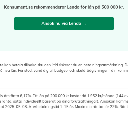
Konsument.se rekommenderar Lendo för lån på 500 000 kr.
Ansök nu via Lendo →
e kan betala tillbaka skulden i tid riskerar du en betalningsanmärkning. Det
nya lån. För stöd, vänd dig till budget- och skuldrådgivningen i din komm
iv årsränta 6,17%. Ett lån på 200 000 kr kostar då 1 952 kr/månad (144 avb
ig ränta, sätts individuellt baserat på dina förutsättningar). Ansökan kommer
erat 2025-05-08. Återbetalningstid 1-15 år. Maximala räntan är 23%. Rä