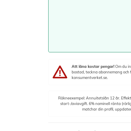
Att låna kostar pengar!
Om du int
bostad, teckna abonnemang och få 
konsumentverket.se.
Räkneexempel: Annuitetslån 12 år. Effekt
start-/aviavgift. 6% nominell ränta (rörl
matchar din profil, uppdat