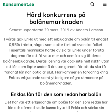
Hoppa
till
Meny
Hård konkurrens på
innehåll
bolånemarknaden
Senast uppdaterad
29 mars, 2019
av
Anders Larsson
I våras gick Enkla ut med ett erbjudande om bolån till endast
0,95% i ränta, något som satte fart på svenska folket.
Tusentals människor hörde av sig till Enkla under första
dagarna för att få veta mer och anmäla sig till deras
bolåneerbjudande. Deras lösning var dock inte helt riskfri utan
ett lån som löpte under 3 år utan garanti för att du ska få
förlängt lån när löptid är slut. Här kommer en förklaring kring
Enklas erbjudande samt ytterligare några utmanare på
bolånemarknaden.
Enklas lån för den som redan har bolån
Det här var ett erbjudande om bolån för den som redan har
lån och därmed skulle kunna byta till Enkla och sänka sin