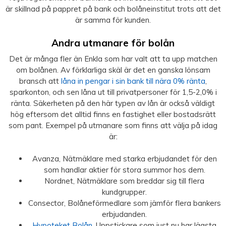
är skillnad på pappret på bank och bolåneinstitut trots att det
är samma för kunden.
Andra utmanare för bolån
Det är många fler än Enkla som har valt att ta upp matchen
om bolånen. Av förklarliga skäl är det en ganska lönsam
bransch att
låna in pengar i sin bank till nära 0% ränta
,
sparkonton, och sen låna ut till privatpersoner för 1,5-2,0% i
ränta. Säkerheten på den här typen av lån är också väldigt
hög eftersom det alltid finns en fastighet eller bostadsrätt
som pant. Exempel på utmanare som finns att välja på idag
är:
Avanza, Nätmäklare med starka erbjudandet för den
som handlar aktier för stora summor hos dem.
Nordnet, Nätmäklare som breddar sig till flera
kundgrupper.
Consector, Bolåneförmedlare som jämför flera bankers
erbjudanden.
Hypoteket Bolån
, Uppstickare som just nu har lägsta