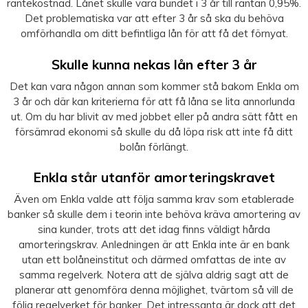
räntekostnad. Lånet skulle vara bundet i 3 år till räntan 0,95%.
Det problematiska var att efter 3 år så ska du behöva
omförhandla om ditt befintliga lån för att få det förnyat.
Skulle kunna nekas lån efter 3 år
Det kan vara någon annan som kommer stå bakom Enkla om
3 år och där kan kriterierna för att få låna se lita annorlunda
ut. Om du har blivit av med jobbet eller på andra sätt fått en
försämrad ekonomi så skulle du då löpa risk att inte få ditt
bolån förlängt.
Enkla står utanför amorteringskravet
Även om Enkla valde att följa samma krav som etablerade
banker så skulle dem i teorin inte behöva kräva amortering av
sina kunder, trots att det idag finns väldigt hårda
amorteringskrav. Anledningen är att Enkla inte är en bank
utan ett bolåneinstitut och därmed omfattas de inte av
samma regelverk. Notera att de själva aldrig sagt att de
planerar att genomföra denna möjlighet, tvärtom så vill de
följa regelverket för banker. Det intressanta är dock att det