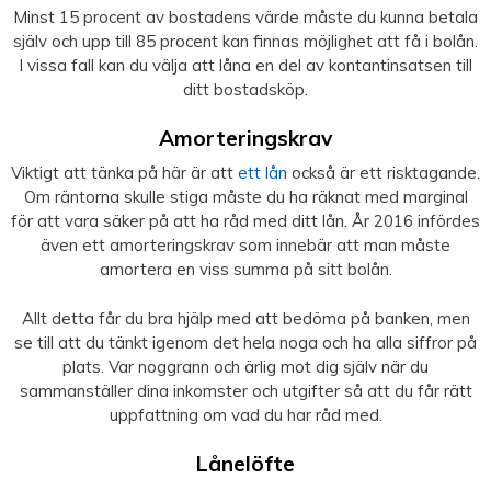
Minst 15 procent av bostadens värde måste du kunna betala
själv och upp till 85 procent kan finnas möjlighet att få i bolån.
I vissa fall kan du välja att låna en del av kontantinsatsen till
ditt bostadsköp.
Amorteringskrav
Viktigt att tänka på här är att
ett lån
också är ett risktagande.
Om räntorna skulle stiga måste du ha räknat med marginal
för att vara säker på att ha råd med ditt lån. År 2016 infördes
även ett amorteringskrav som innebär att man måste
amortera en viss summa på sitt bolån.
Allt detta får du bra hjälp med att bedöma på banken, men
se till att du tänkt igenom det hela noga och ha alla siffror på
plats. Var noggrann och ärlig mot dig själv när du
sammanställer dina inkomster och utgifter så att du får rätt
uppfattning om vad du har råd med.
Lånelöfte