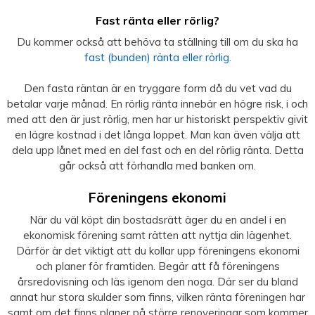
Fast ränta eller rörlig?
Du kommer också att behöva ta ställning till om du ska ha
fast (bunden) ränta eller rörlig.
Den fasta räntan är en tryggare form då du vet vad du
betalar varje månad. En rörlig ränta innebär en högre risk, i och
med att den är just rörlig, men har ur historiskt perspektiv givit
en lägre kostnad i det långa loppet. Man kan även välja att
dela upp lånet med en del fast och en del rörlig ränta. Detta
går också att förhandla med banken om.
Föreningens ekonomi
När du väl köpt din bostadsrätt äger du en andel i en
ekonomisk förening samt rätten att nyttja din lägenhet.
Därför är det viktigt att du kollar upp föreningens ekonomi
och planer för framtiden. Begär att få föreningens
årsredovisning och läs igenom den noga. Där ser du bland
annat hur stora skulder som finns, vilken ränta föreningen har
samt om det finns planer på större renoveringar som kommer