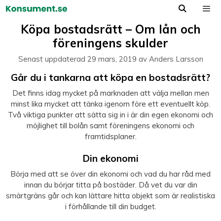
Hoppa
till
Meny
Köpa bostadsrätt – Om lån och
innehåll
föreningens skulder
Senast uppdaterad
29 mars, 2019
av
Anders Larsson
Går du i tankarna att köpa en bostadsrätt?
Det finns idag mycket på marknaden att välja mellan men
minst lika mycket att tänka igenom före ett eventuellt köp.
Två viktiga punkter att sätta sig in i är din egen ekonomi och
möjlighet till bolån samt föreningens ekonomi och
framtidsplaner.
Din ekonomi
Börja med att se över din ekonomi och vad du har råd med
innan du börjar titta på bostäder. Då vet du var din
smärtgräns går och kan lättare hitta objekt som är realistiska
i förhållande till din budget.