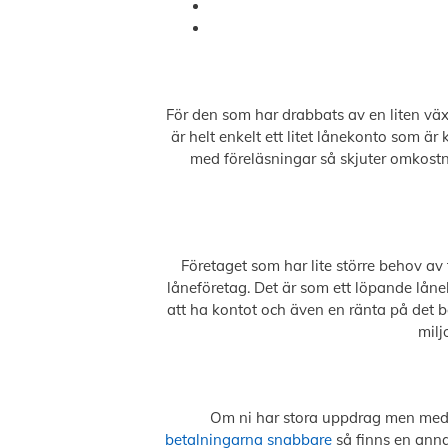
För den som har drabbats av en liten vä
är helt enkelt ett litet lånekonto som är
med föreläsningar så skjuter omkostn
Företaget som har lite större behov av 
låneföretag. Det är som ett löpande lånek
att ha kontot och även en ränta på det b
milj
Om ni har stora uppdrag men med lå
betalningarna snabbare
så finns en annan