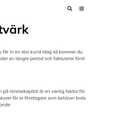
xtvärk
du får in en stor kund idag så kommer du
der en längre period och fakturerar först
å rörelsekapital är en vanlig faktor för
skurer för er företagare som behöver bota
jande: