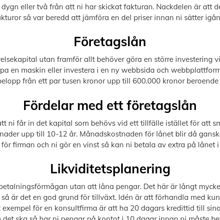
dygn eller två från att ni har skickat fakturan. Nackdelen är att de
akturor så var beredd att jämföra en del priser innan ni sätter igån
Företagslån
lsekapital utan framför allt behöver göra en större investering vid
pa en maskin eller investera i en ny webbsida och webbplattform
å belopp från ett par tusen kronor upp till 600.000 kronor beroend
Fördelar med ett företagslån
tt ni får in det kapital som behövs vid ett tillfälle istället för at
nader upp till 10-12 år. Månadskostnaden för lånet blir då gans
 för firman och ni gör en vinst så kan ni betala av extra på låne
Likviditetsplanering
ra betalningsförmågan utan att låna pengar. Det här är långt mycket
 är det en god grund för tillväxt. Idén är att förhandla med kund
 exempel för en konsultfirma är att ha 20 dagars kredittid till s
det ska så har ni pengar på kontot i 10 dagar innan ni måste beta