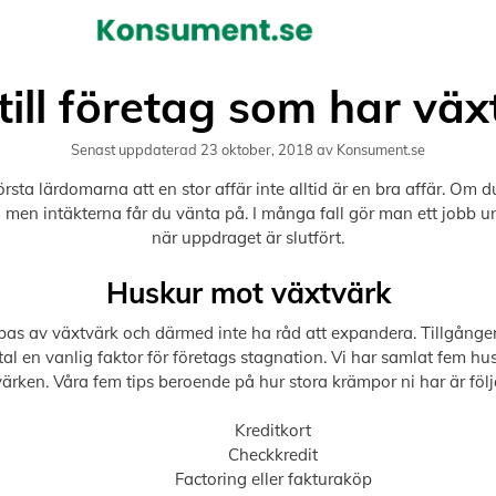
Hoppa
till
innehåll
till företag som har vä
Senast uppdaterad
23 oktober, 2018
av
Konsument.se
örsta lärdomarna att en stor affär inte alltid är en bra affär. Om 
 men intäkterna får du vänta på. I många fall gör man ett jobb un
när uppdraget är slutfört.
Huskur mot växtvärk
as av växtvärk och därmed inte ha råd att expandera. Tillgången p
l en vanlig faktor för företags stagnation. Vi har samlat fem hu
ärken. Våra fem tips beroende på hur stora krämpor ni har är föl
Kreditkort
Checkkredit
Factoring eller fakturaköp