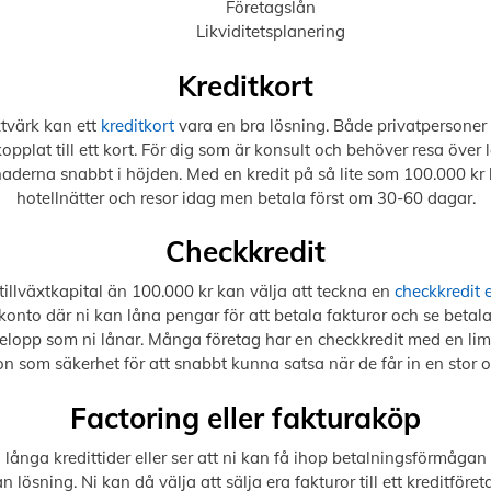
Företagslån
Likviditetsplanering
Kreditkort
xtvärk kan ett
kreditkort
vara en bra lösning. Både privatpersoner 
 kopplat till ett kort. För dig som är konsult och behöver resa öv
aderna snabbt i höjden. Med en kredit på så lite som 100.000 kr
hotellnätter och resor idag men betala först om 30-60 dagar.
Checkkredit
tillväxtkapital än 100.000 kr kan välja att teckna en
checkkredit e
onto där ni kan låna pengar för att betala fakturor och se betala 
elopp som ni lånar. Många företag har en checkkredit med en limit 
on som säkerhet för att snabbt kunna satsa när de får in en stor o
Factoring eller fakturaköp
nga kredittider eller ser att ni kan få ihop betalningsförmågan 
 lösning. Ni kan då välja att sälja era fakturor till ett kreditföre