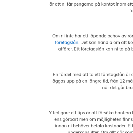
är att ni får pengarna på kontot inom ett 
f
Om ni inte har ett löpande behov av röre
företagslån
. Det kan handla om att kö
affärer. Ett företagslån kan ni ta p
En fördel med att ta ett företagslån är a
läggas upp på en längre tid, från 12 må
när det går bra
Ytterligare ett tips är att försöka hante
ens görbart men om möjligheten finns så
innan ni behöver betala kostnader. Ett
underkonsulter. Om allt går som 