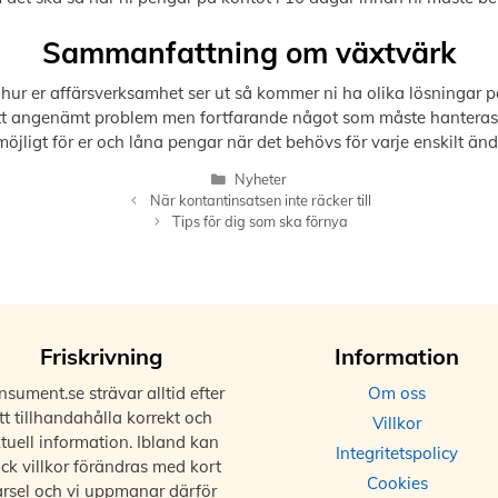
Sammanfattning om växtvärk
h hur er affärsverksamhet ser ut så kommer ni ha olika lösningar
tt angenämt problem men fortfarande något som måste hanteras. Vå
öjligt för er och låna pengar när det behövs för varje enskilt än
Kategorier
Nyheter
När kontantinsatsen inte räcker till
Tips för dig som ska förnya
Friskrivning
Information
sument.se strävar alltid efter
Om oss
tt tillhandahålla korrekt och
Villkor
tuell information. Ibland kan
Integritetspolicy
ck villkor förändras med kort
Cookies
arsel och vi uppmanar därför