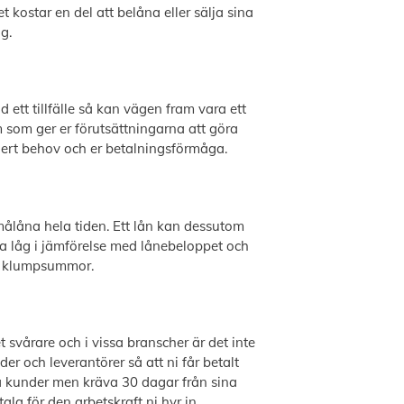
t kostar en del att belåna eller sälja sina
g.
 ett tillfälle så kan vägen fram vara ett
 som ger er förutsättningarna att göra
e ert behov och er betalningsförmåga.
t smålåna hela tiden. Ett lån kan dessutom
ka låg i jämförelse med lånebeloppet och
t i klumpsummor.
 svårare och i vissa branscher är det inte
er och leverantörer så att ni får betalt
ina kunder men kräva 30 dagar från sina
la för den arbetskraft ni hyr in.