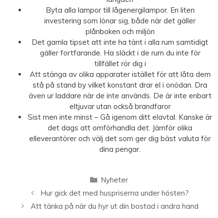
Byta alla lampor till lågenergilampor. En liten
investering som lönar sig, både när det gäller
plånboken och miljön
Det gamla tipset att inte ha tänt i alla rum samtidigt
gäller fortfarande. Ha släckt i de rum du inte för
tillfället rör dig i
Att stänga av olika apparater istället för att låta dem
stå på stand by vilket konstant drar el i onödan. Dra
även ur laddare när de inte används. De är inte enbart
eltjuvar utan också brandfaror
Sist men inte minst – Gå igenom ditt elavtal. Kanske är
det dags att omförhandla det. Jämför olika
elleverantörer och välj det som ger dig bäst valuta för
dina pengar.
Kategorier
Nyheter
Hur gick det med huspriserna under hösten?
Att tänka på när du hyr ut din bostad i andra hand