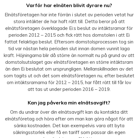
Varför har elnäten blivit dyrare nu?
Elnätsföretagen har inte förrän i slutet av perioden vetat hur
stora intäkter de har haft rätt till. Detta beror på att
elnätsföretagen överklagade Ei:s beslut av intäktsramar för
perioden 2012 – 2015 och fick rätt hos domstolen i att Ei
fattat felaktiga beslut. Eftersom domstolsprocessen tog sin
tid var nästan hela perioden slut innan domen vunnit laga
kraft. Höjningarna blir då större än normalt nu på grund av att
domstolsutslaget gav elnätsföretagen en större intäktsram
än den Ei beslutat om ursprungligen. Mellanskillnaden av det
som tagits ut och det som elnätsföretagen nu, efter beslutet
om intäktsramarna för 2012 – 2015, har fått rätt till får lov
att tas ut under perioden 2016 – 2019.
Kan jag påverka min elnätsavgift?
Om du undrar över din elnätsavgift kan du kontakta ditt
elnätsföretag och höra efter om man kan göra något för att
sänka kostnaden. Det kan exempelvis vara att byta
säkringsstorlek eller få en tariff som passar din egen