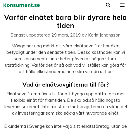
Hoppa
till
Meny
Varför elnätet bara blir dyrare hela
innehåll
tiden
Senast uppdaterad
29 mars, 2019
av
Karin Johansson
Många har nog märkt att våra elnätsavgifter har ökat
betydligt under den senaste tiden. Dessa kostnader kan vi
som konsumenter inte heller påverka i någon större
utsträckning. Varför det är så och vad vi istället kan göra för
att hålla elkostnaderna nere ska vi reda ut här.
Vad är elnätsavgifterna till för?
Elnätsavgifterna finns till för att bygga upp bättre och mer
flexibla elnät för framtiden. De ska också hålla högsta
leveranssäkerhet. Inte minst är elnätsavgifterna en viktig del
av investeringar som ska säkra vårt nuvarande elnät.
Elkunderna i Sverige kan inte välja sitt elnätsföretag, utan de