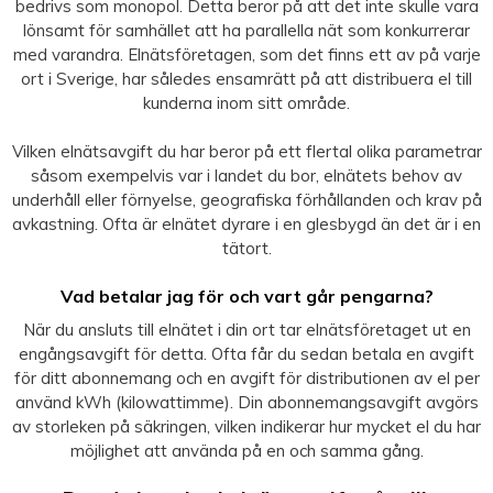
bedrivs som monopol. Detta beror på att det inte skulle vara
lönsamt för samhället att ha parallella nät som konkurrerar
med varandra. Elnätsföretagen, som det finns ett av på varje
ort i Sverige, har således ensamrätt på att distribuera el till
kunderna inom sitt område.
Vilken elnätsavgift du har beror på ett flertal olika parametrar
såsom exempelvis var i landet du bor, elnätets behov av
underhåll eller förnyelse, geografiska förhållanden och krav på
avkastning. Ofta är elnätet dyrare i en glesbygd än det är i en
tätort.
Vad betalar jag för och vart går pengarna?
När du ansluts till elnätet i din ort tar elnätsföretaget ut en
engångsavgift för detta. Ofta får du sedan betala en avgift
för ditt abonnemang och en avgift för distributionen av el per
använd kWh (kilowattimme). Din abonnemangsavgift avgörs
av storleken på säkringen, vilken indikerar hur mycket el du har
möjlighet att använda på en och samma gång.