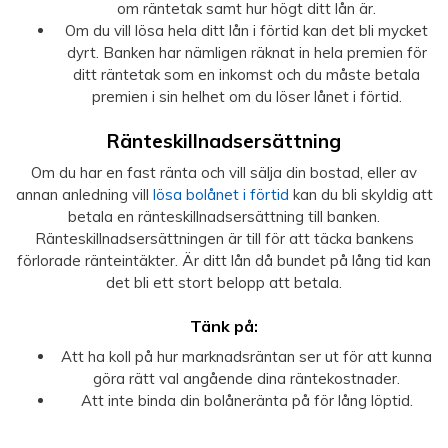
om räntetak samt hur högt ditt lån är.
Om du vill lösa hela ditt lån i förtid kan det bli mycket
dyrt. Banken har nämligen räknat in hela premien för
ditt räntetak som en inkomst och du måste betala
premien i sin helhet om du löser lånet i förtid.
Ränteskillnadsersättning
Om du har en fast ränta och vill sälja din bostad, eller av
annan anledning vill
lösa bolånet i förtid
kan du bli skyldig att
betala en ränteskillnadsersättning till banken.
Ränteskillnadsersättningen är till för att täcka bankens
förlorade ränteintäkter. Är ditt lån då bundet på lång tid kan
det bli ett stort belopp att betala.
Tänk på:
Att ha koll på hur marknadsräntan ser ut för att kunna
göra rätt val angående dina räntekostnader.
Att inte binda din bolåneränta på för lång löptid.