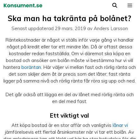
Hoppa
till
Meny
Ska man ha takränta på bolånet?
innehåll
Senast uppdaterad
29 mars, 2019
av
Anders Larsson
Räntekostnader är något vi ställs inför varje gång vi handlar
något på kredit eller tar ett mindre lån. Då är oftast dessa
kostnader redan fastställda. Om vi däremot ska köpa en
bostad och ansöker om bolån måste vi bestämma hur vi vill
hantera
boräntan
. Här väljer vi mellan fast och rörlig ränta och
det som skiljer dem åt är precis som det låter; fast ränta
ligger på samma nivå och rörlig ränta får röra sig upp och ned.
Det går också att lägga en del av lånet med rörlig ränta och
en del med fast.
Ett viktigt val
Att köpa bostad är en stor affär och vanligtvis
lånar vi
jämförelsevis ett flertal årsinkomster när vi tar ett bolån. Av
den anledningen kan ett klokt val här ha stor betydelse för din