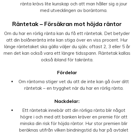
ränta krävs lite kunskap och att man håller sig a jour
med utvecklingen av boräntorna.
Räntetak – Försäkran mot höjda räntor
Om du har en rörlig ränta kan du få ett räntetak. Det betyder
att din bolåneränta inte kan stiga över en viss procent. Hur
länge räntetaket ska gälla väljer du själv, oftast 2, 3 eller 5 år
men det kan också vara ett längre tidsspann. Räntetak kallas
också ibland för takränta.
Fördelar
Om räntorna stiger vet du att de inte kan gå över ditt
räntetak – en trygghet när du har en rörlig ränta.
Nackdelar:
Ett räntetak innebär att din rörliga ränta blir något
högre i och med att banken kräver en premie för att
minska din risk för höjda räntor. Hur stor premien blir
beräknas utifrån vilken bindningstid du har på avtalet