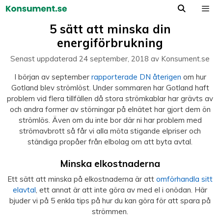
Hoppa
till
Meny
5 sätt att minska din
innehåll
energiförbrukning
Senast uppdaterad
24 september, 2018
av
Konsument.se
I början av september
rapporterade DN återigen
om hur
Gotland blev strömlöst. Under sommaren har Gotland haft
problem vid flera tillfällen då stora strömkablar har grävts av
och andra former av störningar på elnätet har gjort dem ön
strömlös. Även om du inte bor där ni har problem med
strömavbrott så får vi alla möta stigande elpriser och
ständiga propåer från elbolag om att byta avtal.
Minska elkostnaderna
Ett sätt att minska på elkostnaderna är att
omförhandla sitt
elavtal
, ett annat är att inte göra av med el i onödan. Här
bjuder vi på 5 enkla tips på hur du kan göra för att spara på
strömmen.