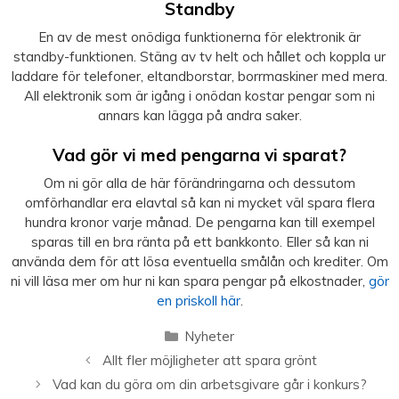
Standby
En av de mest onödiga funktionerna för elektronik är
standby-funktionen. Stäng av tv helt och hållet och koppla ur
laddare för telefoner, eltandborstar, borrmaskiner med mera.
All elektronik som är igång i onödan kostar pengar som ni
annars kan lägga på andra saker.
Vad gör vi med pengarna vi sparat?
Om ni gör alla de här förändringarna och dessutom
omförhandlar era elavtal så kan ni mycket väl spara flera
hundra kronor varje månad. De pengarna kan till exempel
sparas till en bra ränta på ett bankkonto. Eller så kan ni
använda dem för att lösa eventuella smålån och krediter. Om
ni vill läsa mer om hur ni kan spara pengar på elkostnader,
gör
en priskoll här
.
Kategorier
Nyheter
Allt fler möjligheter att spara grönt
Vad kan du göra om din arbetsgivare går i konkurs?