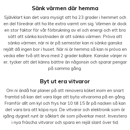
Sänk värmen där hemma
Självklart kan det vara mysigt att ha 23 grader i hemmet och
en del föredrar att ha lite extra varmt om sig. Värmen är dock
en stor faktor för vår förbrukning av el och energi och ett bra
sätt att sänka kostnaden är att sänka värmen. Pröva att
sänka värmen, när ni är på semester kan ni sänka ganska
rejält då ingen bor i huset. När ni är hemma så kan ni pröva en
vecka eller två att leva med 2 grader kallare. Kanske vänjer ni
er, tycker att det känns bättre än någonsin och sparar pengar
på samma gång.
Byt ut era vitvaror
Om ni ändå har planer på att renovera köket inom en snart
framtid så kan det vara läge att byta vitvarorna på en gång.
Framför allt om kyl och frys har 10 till 15 år på nacken så kan
det vara bra att köpa nya. De vitvaror och elektronik som är
igång dygnet runt är såklart de som påverkar mest. Investera
i nya fräscha vitvaror och spara en rejäl slant över tid.