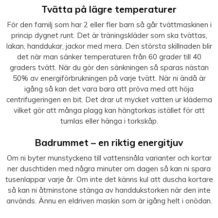
Tvätta på lägre temperaturer
För den familj som har 2 eller fler barn så går tvättmaskinen i
princip dygnet runt. Det är träningskläder som ska tvättas,
lakan, handdukar, jackor med mera. Den största skillnaden blir
det när man sänker temperaturen från 60 grader till 40
graders tvätt. När du gör den sänkningen så sparas nästan
50% av energiförbrukningen på varje tvätt. När ni ändå är
igång så kan det vara bara att pröva med att höja
centrifugeringen en bit. Det drar ut mycket vatten ur kläderna
vilket gör att många plagg kan hängtorkas istället för att
tumlas eller hänga i torkskåp.
Badrummet – en riktig energitjuv
Om ni byter munstyckena till vattensnåla varianter och kortar
ner duschtiden med några minuter om dagen så kan ni spara
tusenlappar varje år. Om inte det känns kul att duscha kortare
så kan ni åtminstone stänga av handdukstorken när den inte
används. Ännu en eldriven maskin som är igång helt i onödan.