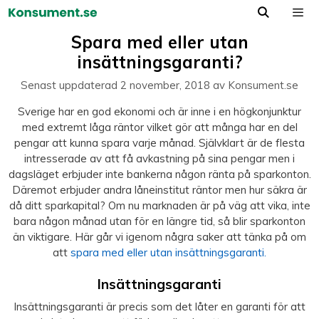
Hoppa
till
Meny
Spara med eller utan
innehåll
insättningsgaranti?
Senast uppdaterad
2 november, 2018
av
Konsument.se
Sverige har en god ekonomi och är inne i en högkonjunktur
med extremt låga räntor vilket gör att många har en del
pengar att kunna spara varje månad. Självklart är de flesta
intresserade av att få avkastning på sina pengar men i
dagsläget erbjuder inte bankerna någon ränta på sparkonton.
Däremot erbjuder andra låneinstitut räntor men hur säkra är
då ditt sparkapital? Om nu marknaden är på väg att vika, inte
bara någon månad utan för en längre tid, så blir sparkonton
än viktigare. Här går vi igenom några saker att tänka på om
att
spara med eller utan insättningsgaranti.
Insättningsgaranti
Insättningsgaranti är precis som det låter en garanti för att