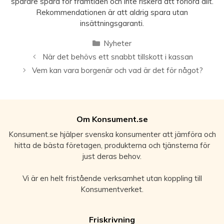
sparare spara för framtiden och inte riskera att förlora allt.
Rekommendationen är att aldrig spara utan
insättningsgaranti.
Kategorier
Nyheter
När det behövs ett snabbt tillskott i kassan
Vem kan vara borgenär och vad är det för något?
Om Konsument.se
Konsument.se hjälper svenska konsumenter att jämföra och
hitta de bästa företagen, produkterna och tjänsterna för
just deras behov.
Vi är en helt fristående verksamhet utan koppling till
Konsumentverket.
Friskrivning