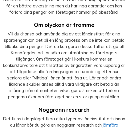
får en bättre avkastning men du har inga garantier och kan
förlora dina pengar om företaget hamnar på obestånd.
Om olyckan är framme
Vill du chansa och använda dig av ett låneinstitut för dina
sparpengar kan det bli en lång process om de inte kan betala
tillbaka dina pengar. Det du kan göra i dessa fall är att gå till
Kronofogden och ansöka om utmätning av företagets
tillgångar. Om företaget går i konkurs kommer en
konkursförvaltare att tillsättas av tingsrätten vars uppdrag är
att tillgodose alla fordringsägarna i turordning efter hur
seniora eller ”viktiga” lånen är att lösa ut. Löner och andra
liknande skulder anses alltid vara viktigare att betala än
inlåning från allmänheten vilket gör att risken att förlora
pengarna ökar om företaget har en stor grupp anställda.
Noggrann research
Det finns i dagsläget flera olika typer av låneinstitut och innan
du lånar bör du göra en noggrann research och
jämföra