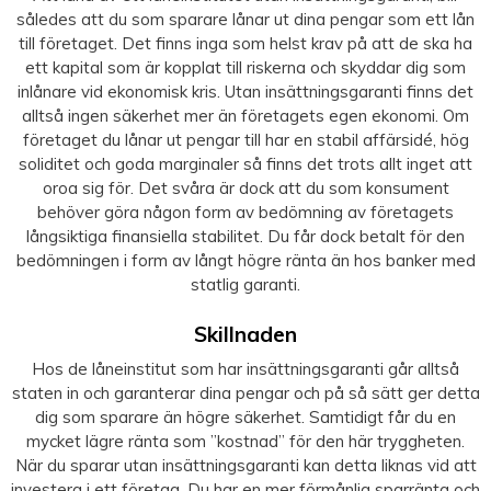
således att du som sparare lånar ut dina pengar som ett lån
till företaget. Det finns inga som helst krav på att de ska ha
ett kapital som är kopplat till riskerna och skyddar dig som
inlånare vid ekonomisk kris. Utan insättningsgaranti finns det
alltså ingen säkerhet mer än företagets egen ekonomi. Om
företaget du lånar ut pengar till har en stabil affärsidé, hög
soliditet och goda marginaler så finns det trots allt inget att
oroa sig för. Det svåra är dock att du som konsument
behöver göra någon form av bedömning av företagets
långsiktiga finansiella stabilitet. Du får dock betalt för den
bedömningen i form av långt högre ränta än hos banker med
statlig garanti.
Skillnaden
Hos de låneinstitut som har insättningsgaranti går alltså
staten in och garanterar dina pengar och på så sätt ger detta
dig som sparare än högre säkerhet. Samtidigt får du en
mycket lägre ränta som ”kostnad” för den här tryggheten.
När du sparar utan insättningsgaranti kan detta liknas vid att
investera i ett företag. Du har en mer förmånlig sparränta och